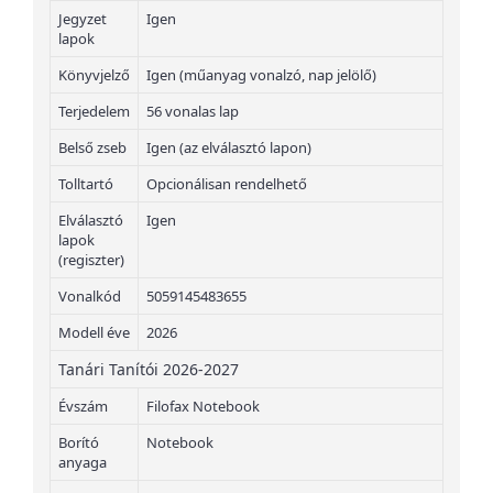
Jegyzet
Igen
lapok
Könyvjelző
Igen (műanyag vonalzó, nap jelölő)
Terjedelem
56 vonalas lap
Belső zseb
Igen (az elválasztó lapon)
Tolltartó
Opcionálisan rendelhető
Elválasztó
Igen
lapok
(regiszter)
Vonalkód
5059145483655
Modell éve
2026
Tanári Tanítói 2026-2027
Évszám
Filofax Notebook
Borító
Notebook
anyaga