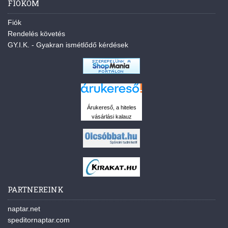
FIÓKOM
Fiók
Rendelés követés
GY.I.K. - Gyakran ismétlődő kérdések
Árukereső, a hiteles
vásárlási kalauz
PARTNEREINK
naptar.net
speditornaptar.com