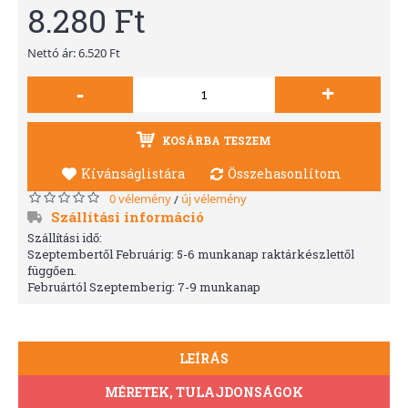
8.280 Ft
Nettó ár: 6.520 Ft
-
+
KOSÁRBA TESZEM
Kívánságlistára
Összehasonlítom
0 vélemény
új vélemény
/
Szállítási információ
Szállítási idő:
Szeptembertől Februárig: 5-6 munkanap raktárkészlettől
függően.
Februártól Szeptemberig: 7-9 munkanap
LEÍRÁS
MÉRETEK, TULAJDONSÁGOK