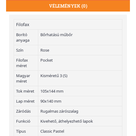
VÉLEMÉNYEK (0)
Filofax
Borító
Bőrhatású műbőr
anyaga
Szín
Rose
Filofax
Pocket
méret
Magyar
Kisméretű 3 (S)
méret
Tok méret
105x144 mm
Lap méret
90x140 mm
Záródás
Rugalmas zárószalag
Funkció
Kivehető, áthelyezhető lapok
Típus
Classic Pastel