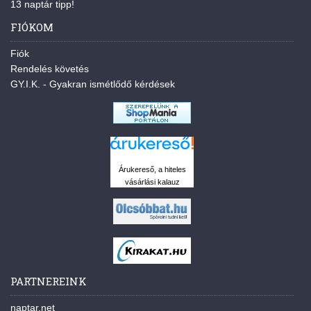
13 naptár tipp!
FIÓKOM
Fiók
Rendelés követés
GY.I.K. - Gyakran ismétlődő kérdések
Árukereső, a hiteles
vásárlási kalauz
PARTNEREINK
naptar.net