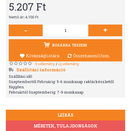
5.207 Ft
Nettó ár: 4.100 Ft
-
+
KOSÁRBA TESZEM
Kívánságlistára
Összehasonlítom
0 vélemény
új vélemény
/
Szállítási információ
Szállítási idő:
Szeptembertől Februárig: 5-6 munkanap raktárkészlettől
függően.
Februártól Szeptemberig: 7-9 munkanap
LEÍRÁS
MÉRETEK, TULAJDONSÁGOK