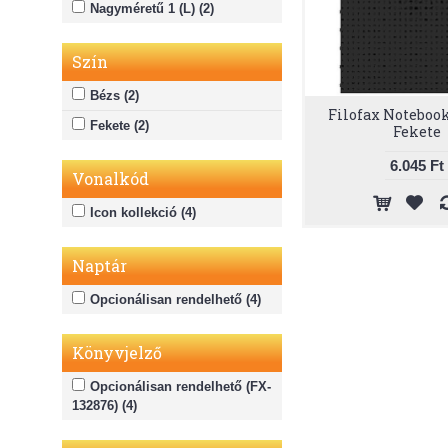
Nagyméretű 1 (L) (2)
Szín
Bézs (2)
Filofax Notebook
Fekete (2)
Fekete
6.045 Ft
Vonalkód
Icon kollekció (4)
Naptár
Opcionálisan rendelhető (4)
Könyvjelző
Opcionálisan rendelhető (FX-
132876) (4)