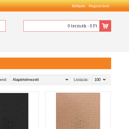
Belépés
Regisztráció
0 termék - 0 Ft
rend:
Listázás: