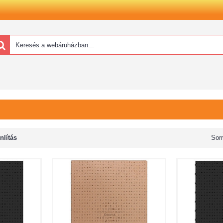
lítás
Sor