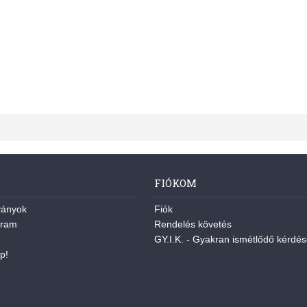
FIÓKOM
ványok
Fiók
gram
Rendelés követés
GY.I.K. - Gyakran ismétlődő kérdé
p!