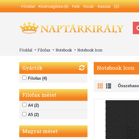
Főoldal
Kívánságlista (
0
)
Fiók
Kosár
Kassza
QS
Főoldal
Filofax
Notebook
Notebook Icon
Notebook Icon
Gyártók
Filofax (4)
Összehason
Filofax méret
A4 (2)
A5 (2)
Magyar méret