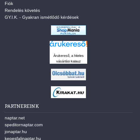
Fiók
Rendelés követés
GY.I.K. - Gyakran ismétlődő kérdések
Árukereső, a hiteles
vásárlási kalauz
PARTNEREINK
naptar.net
speditornaptar.com
jonaptar.hu
kepesfalinaptar.hu