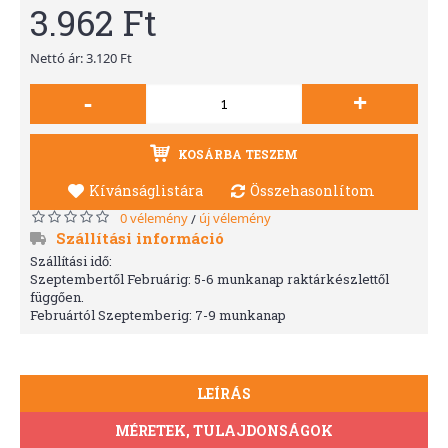
3.962 Ft
Nettó ár: 3.120 Ft
-
+
KOSÁRBA TESZEM
Kívánságlistára
Összehasonlítom
0 vélemény
új vélemény
/
Szállítási információ
Szállítási idő:
Szeptembertől Februárig: 5-6 munkanap raktárkészlettől
függően.
Februártól Szeptemberig: 7-9 munkanap
LEÍRÁS
MÉRETEK, TULAJDONSÁGOK