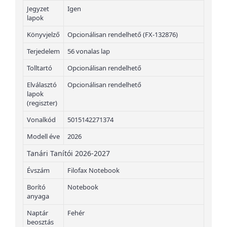
Jegyzet
Igen
lapok
Könyvjelző
Opcionálisan rendelhető (FX-132876)
Terjedelem
56 vonalas lap
Tolltartó
Opcionálisan rendelhető
Elválasztó
Opcionálisan rendelhető
lapok
(regiszter)
Vonalkód
5015142271374
Modell éve
2026
Tanári Tanítói 2026-2027
Évszám
Filofax Notebook
Borító
Notebook
anyaga
Naptár
Fehér
beosztás