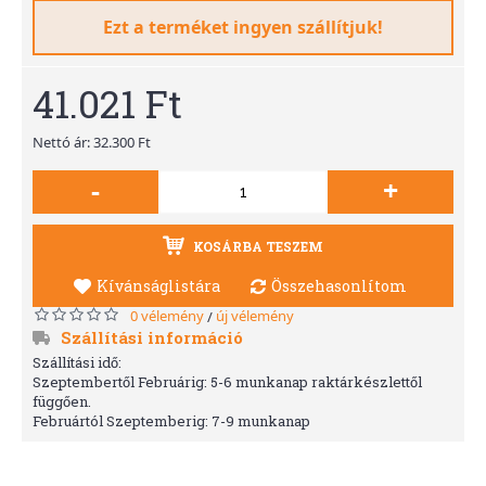
Ezt a terméket ingyen szállítjuk!
41.021 Ft
Nettó ár: 32.300 Ft
-
+
KOSÁRBA TESZEM
Kívánságlistára
Összehasonlítom
0 vélemény
új vélemény
/
Szállítási információ
Szállítási idő:
Szeptembertől Februárig: 5-6 munkanap raktárkészlettől
függően.
Februártól Szeptemberig: 7-9 munkanap