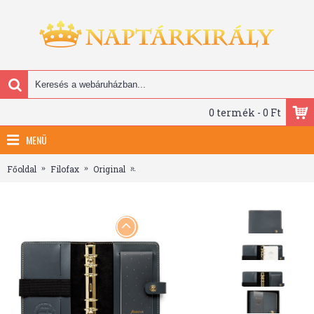
0 termék - 0 Ft
MENÜ
Főoldal
Filofax
Original
Filofax Original Centenárium kollekció Per