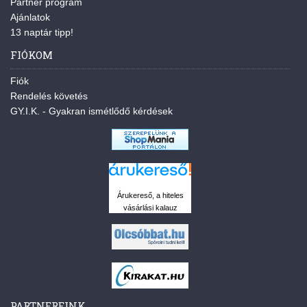
Partner program
Ajánlatok
13 naptár tipp!
FIÓKOM
Fiók
Rendelés követés
GY.I.K. - Gyakran ismétlődő kérdések
Árukereső, a hiteles
vásárlási kalauz
PARTNEREINK