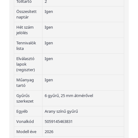
Tolltartó
2
Összesített
Igen
naptár
Hét szám
Igen
jelölés
Tennivalók
Igen
lista
Elválasztó
Igen
lapok
(regiszter)
Műanyag
Igen
tartó
Gyűrűs
6 gyűrű, 25 mm átmérővel
szerkezet
Egyéb
Arany színű gyűrű
Vonalkód
5059145463831
Modell éve
2026