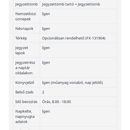
Jegyzettömb
Jegyzettömb tartó + Jegyzettömb
Nemzetközi
Igen
ünnepek
Névnapok
Igen
Térkép
Opcionálisan rendelhető (FX-131904)
Jegyzet
Igen
lapok
Jegyzetrész
Igen
a naptár
oldalakon
Könyvjelző
Igen (műanyag vonalzó, nap jelölő)
Belső zseb
2
Idő beosztás
Órás, 8.00 - 18.00
Napkelte,
Igen
napnyugta
adatok