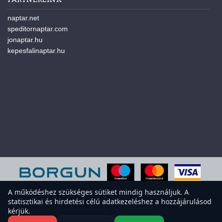
naptar.net
speditornaptar.com
jonaptar.hu
kepesfalinaptar.hu
A működéshez szükséges sütiket mindig használjuk. A
statisztikai és hirdetési célú adatkezeléshez a hozzájárulásod
A weboldal sütiket használ a felhasználói élmény javítása érdekében.
kérjük.
Elfogadod a sütiket?