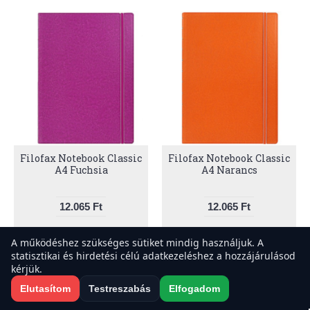
Filofax Notebook Classic
Filofax Notebook Classic
A4 Fuchsia
A4 Narancs
12.065 Ft
12.065 Ft
A működéshez szükséges sütiket mindig használjuk. A
statisztikai és hirdetési célú adatkezeléshez a hozzájárulásod
A weboldal sütiket használ a felhasználói élmény javítása érdekében.
kérjük.
Elfogadod a sütiket?
Elutasítom
Testreszabás
Elfogadom
Elfogadom
Elutasítom