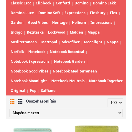
Classic Croc
Clipbook
Confetti
Domino
Domino Lakk
Domino Luxe
Domino Soft
Expressions
Finsbury
Flex
Garden
Good Vibes
Heritage
Holborn
Impressions
Indigo
Kézitáska
Lockwood
Malden
Mappa
Mediterranean
Metropol
Microfiber
Moonlight
Nappa
Norfolk
Notebook
Notebook Botanical
Notebook Expressions
Notebook Garden
Notebook Good Vibes
Notebook Mediterranean
Notebook Moonlight
Notebook Neutrals
Notebook Together
Original
Pop
Saffiano
Összehasonlítás