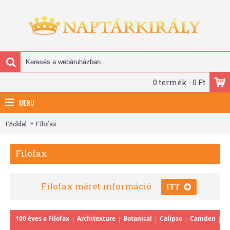
0 termék - 0 Ft
MENÜ
Főoldal
Filofax
Filofax
Filofax méret információ
ITT
100 éves a Filofax
Architexture
Botanical
Calipso
Camden