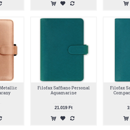
 Metallic
Filofax Saffiano Personal
Filofax S
arany
Aquamarine
Compac
21.019 Ft
1