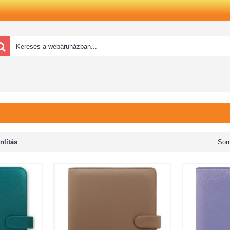
lítás
Sor