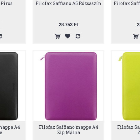
 Piros
Filofax Saffiano A5 Rózsaszín
Filofax Saf
28.753 Ft
2
 mappa A4
Filofax Saffiano mappa A4
Filofax S
e
Zip Málna
Z