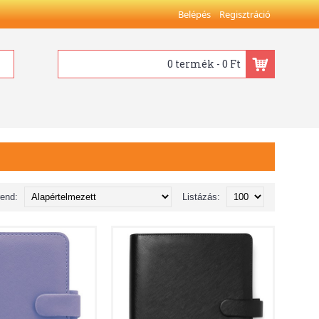
Belépés
Regisztráció
0 termék - 0 Ft
rend:
Listázás: