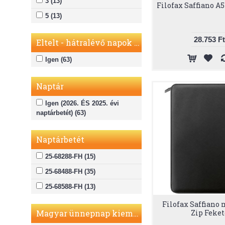
3 (13)
Filofax Saffiano A5
5 (13)
28.753 Ft
Eltelt - hátralévő napok száma
Igen (63)
Naptár
Igen (2026. ÉS 2025. évi
naptárbetét) (63)
Naptárbetét
25-68288-FH (15)
25-68488-FH (35)
25-68588-FH (13)
Filofax Saffiano
Magyar ünnepnap kiemelés
Zip Feket