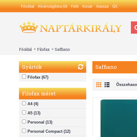
Főoldal
Kívánságlista (
0
)
Fiók
Kosár
Kassza
QS
Főoldal
Filofax
Saffiano
Saffiano
Gyártók
Filofax (67)
Összehason
Filofax méret
A4 (4)
A5 (13)
Personal (13)
Personal Compact (12)