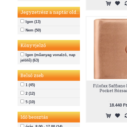
Jegyzetrész a naptár oldalakon
Igen (13)
Nem (50)
Könyvjelző
Igen (műanyag vonalzó, nap
jelölő) (63)
Belső zseb
1 (45)
Filofax Saffiano
Pocket Rózsa
2 (12)
5 (10)
18.440 Ft
Idő beosztás
órás, 8.00 - 17.00 (14)