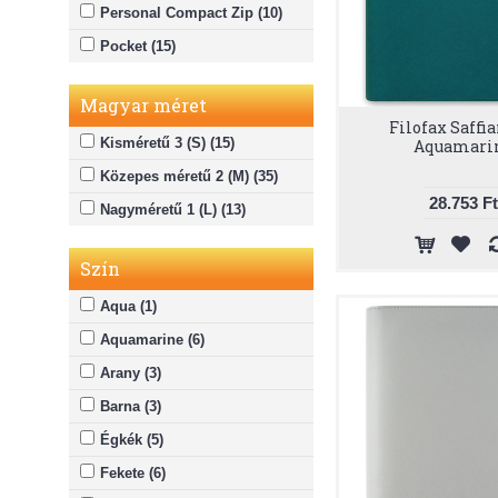
Personal Compact Zip (10)
Pocket (15)
Magyar méret
Filofax Saffi
Kisméretű 3 (S) (15)
Aquamari
Közepes méretű 2 (M) (35)
28.753 Ft
Nagyméretű 1 (L) (13)
Szín
Aqua (1)
Aquamarine (6)
Arany (3)
Barna (3)
Égkék (5)
Fekete (6)