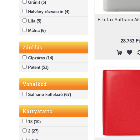
Gránit (5)
Halvány rózsaszín (4)
Filofax Saffiano A5
Lila (5)
Málna (6)
Menta (3)
28.753 Ft
Záródás
Narancs (5)
Cipzáras (14)
Piros (5)
Patent (53)
Rózsaszín (4)
Zöld (6)
Vonalkód
Saffiano kollekció (67)
Kártyatartó
18 (10)
2 (27)