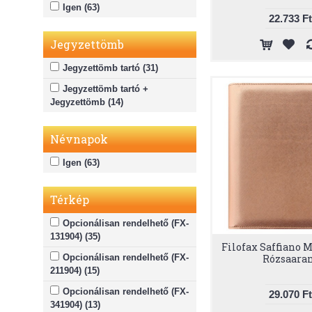
Igen (63)
22.733 Ft
Jegyzettömb
Jegyzettömb tartó (31)
Jegyzettömb tartó +
Jegyzettömb (14)
Névnapok
Igen (63)
Térkép
Opcionálisan rendelhető (FX-
131904) (35)
Filofax Saffiano M
Opcionálisan rendelhető (FX-
Rózsaara
211904) (15)
Opcionálisan rendelhető (FX-
29.070 Ft
341904) (13)