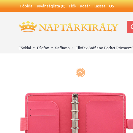
Főoldal
Kívánságlista (
0
)
Fiók
Kosár
Kassza
QS
Főoldal
Filofax
Saffiano
Filofax Saffiano Pocket Rózsaszí