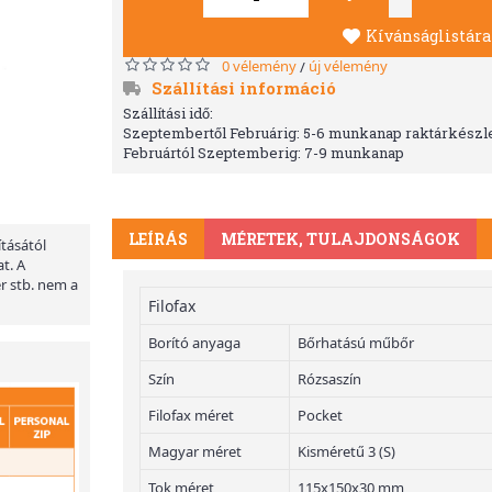
Kívánságlistára
0 vélemény
új vélemény
/
Szállítási információ
Szállítási idő:
Szeptembertől Februárig: 5-6 munkanap raktárkészle
Februártól Szeptemberig: 7-9 munkanap
LEÍRÁS
MÉRETEK, TULAJDONSÁGOK
ításától
t. A
er stb. nem a
Filofax
Borító anyaga
Bőrhatású műbőr
Szín
Rózsaszín
Filofax méret
Pocket
Magyar méret
Kisméretű 3 (S)
Tok méret
115x150x30 mm