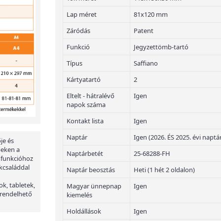
Lap méret
81x120 mm
Záródás
Patent
Funkció
Jegyzettömb-tartó
Típus
Saffiano
Kártyatartó
2
Eltelt - hátralévő
Igen
napok száma
Kontakt lista
Igen
Naptár
Igen (2026. ÉS 2025. évi naptá
je és
peken a
Naptárbetét
25-68288-FH
 funkcióhoz
kcsaláddal
Naptár beosztás
Heti (1 hét 2 oldalon)
ok, tabletek,
Magyar ünnepnap
Igen
 rendelhető
kiemelés
Holdállások
Igen