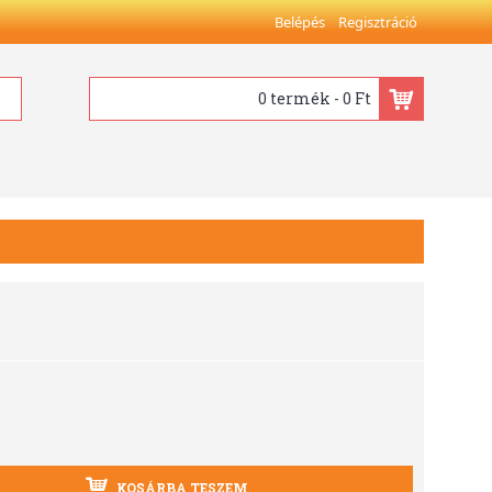
Belépés
Regisztráció
0 termék - 0 Ft
KOSÁRBA TESZEM