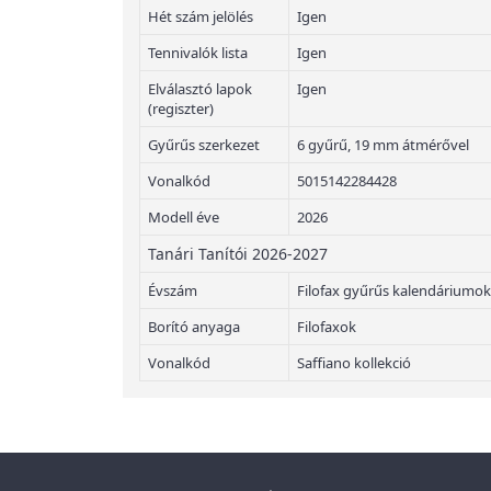
Hét szám jelölés
Igen
Tennivalók lista
Igen
Elválasztó lapok
Igen
(regiszter)
Gyűrűs szerkezet
6 gyűrű, 19 mm átmérővel
Vonalkód
5015142284428
Modell éve
2026
Tanári Tanítói 2026-2027
Évszám
Filofax gyűrűs kalendáriumok
Borító anyaga
Filofaxok
Vonalkód
Saffiano kollekció