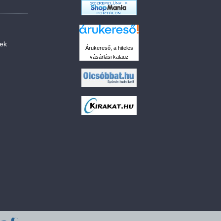
sek
Árukereső, a hiteles
vásárlási kalauz