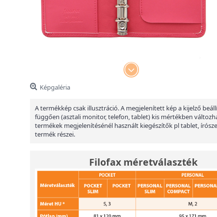
Képgaléria
A termékkép csak illusztráció. A megjelenített kép a kijelző beáll
függően (asztali monitor, telefon, tablet) kis mértékben változha
termékek megjelenítésénél használt kiegészítők pl tablet, írósz
termék részei.
Filofax méretválaszték