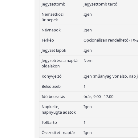
Jegyzettömb
Jegyzettömb tartó
Nemzetközi
Igen
ünnepek
Névnapok
Igen
Térkép
Opcionálisan rendelhető (FX-
Jegyzet lapok
Igen
Jegyzetrész a naptár
Nem
oldalakon
Könyvjelző
Igen (műanyag vonalzó, nap j
Belső zseb
1
Idő beosztás
órás, 9.00 - 17.00
Napkelte,
Igen
napnyugta adatok
Tolltartó
1
Összesített naptár
Igen