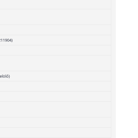
211904)
elölő)