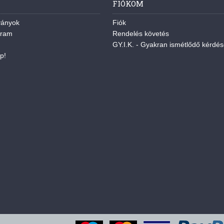
FIÓKOM
ványok
Fiók
gram
Rendelés követés
GY.I.K. - Gyakran ismétlődő kérdé
p!