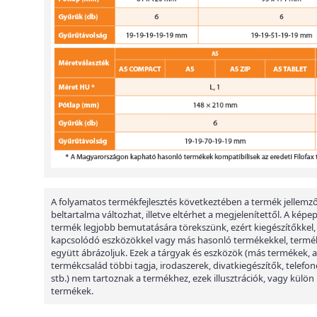
A folyamatos termékfejlesztés következtében a termék jellemző
beltartalma változhat, illetve eltérhet a megjelenítettől. A képe
termék legjobb bemutatására törekszünk, ezért kiegészítőkkel,
kapcsolódó eszközökkel vagy más hasonló termékekkel, termé
együtt ábrázoljuk. Ezek a tárgyak és eszközök (más termékek, a
termékcsalád többi tagja, irodaszerek, divatkiegészítők, telefon
stb.) nem tartoznak a termékhez, ezek illusztrációk, vagy külön
termékek.