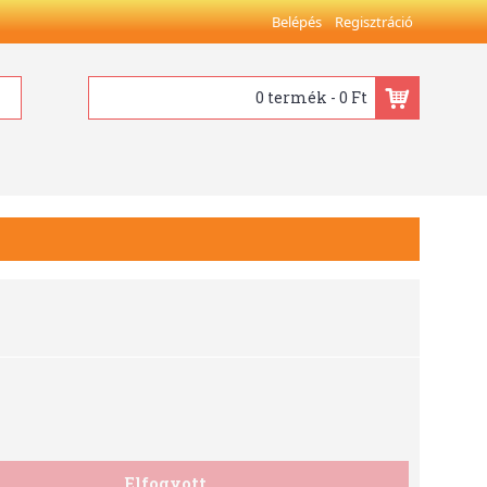
Belépés
Regisztráció
0 termék - 0 Ft
Elfogyott