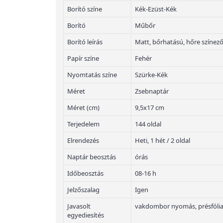
Borító színe
Kék-Ezüst-Kék
Borító
Műbőr
Borító leírás
Matt, bőrhatású, hőre színez
Papír színe
Fehér
Nyomtatás színe
Szürke-Kék
Méret
Zsebnaptár
Méret (cm)
9,5x17 cm
Terjedelem
144 oldal
Elrendezés
Heti, 1 hét / 2 oldal
Naptár beosztás
órás
Időbeosztás
08-16 h
Jelzőszalag
Igen
Javasolt
vakdombor nyomás, présfólia
egyediesítés