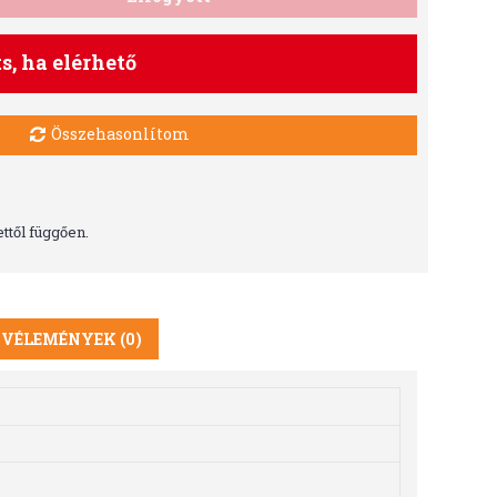
ts, ha elérhető
Összehasonlítom
ttől függően.
VÉLEMÉNYEK (0)