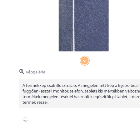
Képgaléria
A termékkép csak illusztráció. A megjelenített kép a kijelző beáll
függően (asztali monitor, telefon, tablet) kis mértékben változha
termékek megjelenítésénél használt kiegészítők pl tablet, írósz
termék részei.