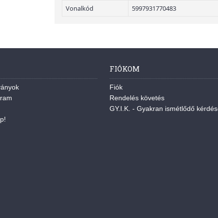
Vonalkód
5997931770483
FIÓKOM
ványok
Fiók
gram
Rendelés követés
GY.I.K. - Gyakran ismétlődő kérdé
p!