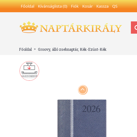
Főoldal
Kívánságlista (
0
)
Fiók
Kosár
Kassza
QS
Főoldal
Groovy, álló zsebnaptár, Kék-Ezüst-Kék