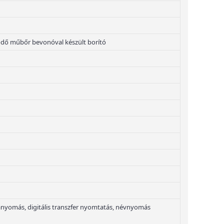
ődő műbőr bevonóval készült borító
nyomás, digitális transzfer nyomtatás, névnyomás