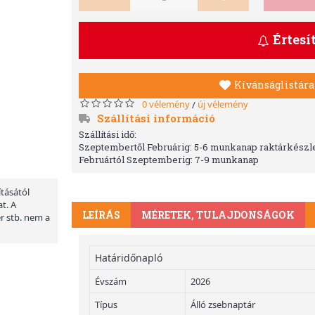
Értesí
Kívánságlistára
0 vélemény
új vélemény
/
Szállítási információ
Szállítási idő:
Szeptembertől Februárig: 5-6 munkanap raktárkészle
Februártól Szeptemberig: 7-9 munkanap
ításától
t. A
LEÍRÁS
MÉRETEK, TULAJDONSÁGOK
er stb. nem a
Határidőnapló
Évszám
2026
Típus
Álló zsebnaptár