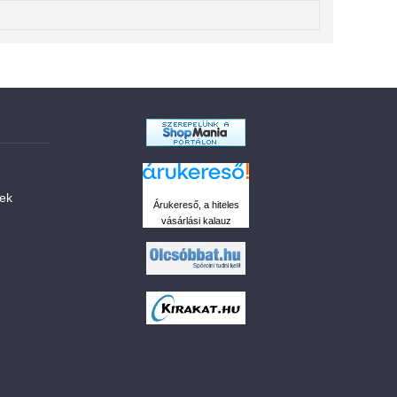
sek
Árukereső, a hiteles
vásárlási kalauz