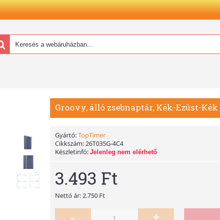
Groovy, álló zsebnaptár, Kék-Ezüst-Kék
Gyártó:
TopTimer
Cikkszám:
26T035G-4C4
Készletinfó:
Jelenleg nem elérhető
3.493 Ft
Nettó ár: 2.750 Ft
-
+