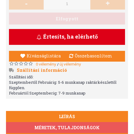
-
+
Elfogyott
Értesíts, ha elérhető
Kívánságlistára
Összehasonlítom
0 vélemény
új vélemény
/
Szállítási információ
Szállítási idő:
Szeptembertől Februárig: 5-6 munkanap raktárkészlettől
függően.
Februártól Szeptemberig: 7-9 munkanap
LEÍRÁS
MÉRETEK, TULAJDONSÁGOK