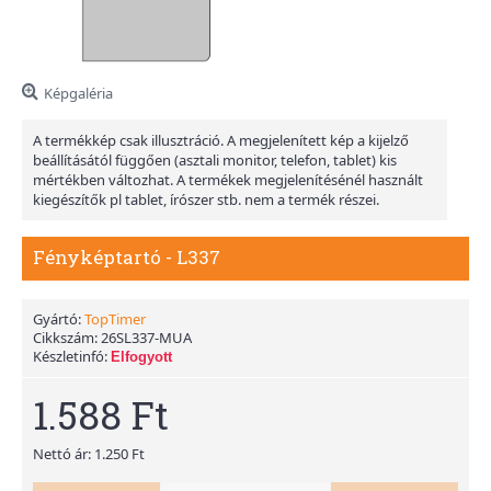
Képgaléria
A termékkép csak illusztráció. A megjelenített kép a kijelző
beállításától függően (asztali monitor, telefon, tablet) kis
mértékben változhat. A termékek megjelenítésénél használt
kiegészítők pl tablet, írószer stb. nem a termék részei.
Fényképtartó - L337
Gyártó:
TopTimer
Cikkszám:
26SL337-MUA
Készletinfó:
Elfogyott
1.588 Ft
Nettó ár: 1.250 Ft