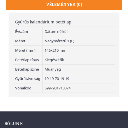
VÉLEMÉNYEK (0)
Gyűrűs kalendárium betétlap
Évszám
Dátum nélküli
Méret
Nagyméretű 1 (L)
Méret (mm)
146x210 mm
Betétlap típus
Kiegészítők
Betétlap színe
Műanyag
Gyűrűtávolság
19-19-70-19-19
Vonalkód
5997931713374
RÓLUNK