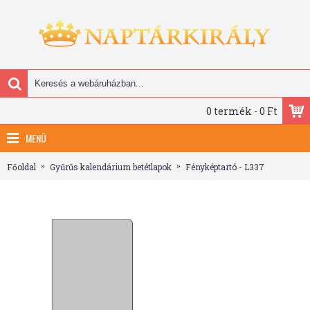
0 termék - 0 Ft
MENÜ
Főoldal
Gyűrűs kalendárium betétlapok
Fényképtartó - L337