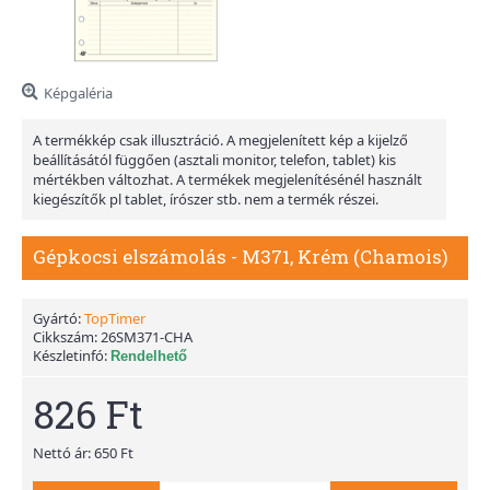
Képgaléria
A termékkép csak illusztráció. A megjelenített kép a kijelző
beállításától függően (asztali monitor, telefon, tablet) kis
mértékben változhat. A termékek megjelenítésénél használt
kiegészítők pl tablet, írószer stb. nem a termék részei.
Gépkocsi elszámolás - M371, Krém (Chamois)
Gyártó:
TopTimer
Cikkszám:
26SM371-CHA
Készletinfó:
Rendelhető
826 Ft
Nettó ár: 650 Ft