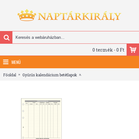
0 termék - 0 Ft
MENÜ
Főoldal
Gyűrűs kalendárium betétlapok
Gépkocsi elszámolás - M371, 