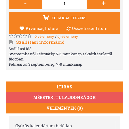
-
+
KOSÁRBA TESZEM
Kívánságlistára
Összehasonlítom
0 vélemény
új vélemény
/
Szállítási információ
Szállítási idő:
Szeptembertől Februárig: 5-6 munkanap raktárkészlettől
függően.
Februártól Szeptemberig: 7-9 munkanap
LEÍRÁS
MÉRETEK, TULAJDONSÁGOK
VÉLEMÉNYEK (0)
Gyűrűs kalendárium betétlap