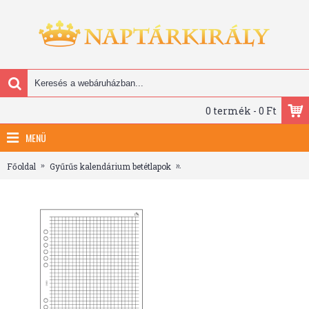
0 termék - 0 Ft
MENÜ
Főoldal
Gyűrűs kalendárium betétlapok
Négyzethálós jegyzetlap - RS41