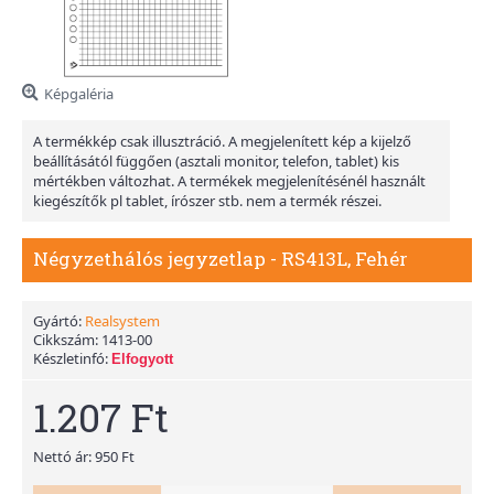
Képgaléria
A termékkép csak illusztráció. A megjelenített kép a kijelző
beállításától függően (asztali monitor, telefon, tablet) kis
mértékben változhat. A termékek megjelenítésénél használt
kiegészítők pl tablet, írószer stb. nem a termék részei.
Négyzethálós jegyzetlap - RS413L, Fehér
Gyártó:
Realsystem
Cikkszám:
1413-00
Készletinfó:
Elfogyott
1.207 Ft
Nettó ár: 950 Ft