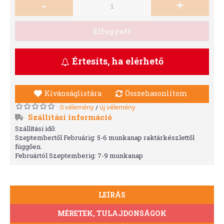
-
+
Elfogyott
Értesíts, ha elérhető
Kívánságlistára
Összehasonlítom
0 vélemény
új vélemény
/
Szállítási információ
Szállítási idő:
Szeptembertől Februárig: 5-6 munkanap raktárkészlettől
függően.
Februártól Szeptemberig: 7-9 munkanap
LEÍRÁS
MÉRETEK, TULAJDONSÁGOK