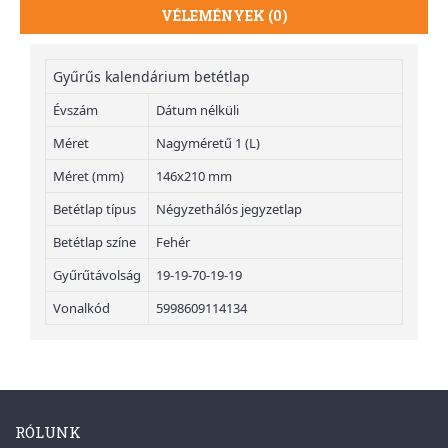
VÉLEMÉNYEK (0)
Gyűrűs kalendárium betétlap
Évszám
Dátum nélküli
Méret
Nagyméretű 1 (L)
Méret (mm)
146x210 mm
Betétlap típus
Négyzethálós jegyzetlap
Betétlap színe
Fehér
Gyűrűtávolság
19-19-70-19-19
Vonalkód
5998609114134
RÓLUNK