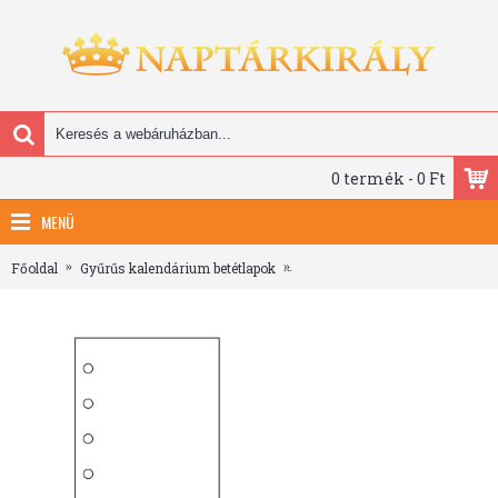
0 termék - 0 Ft
MENÜ
Főoldal
Gyűrűs kalendárium betétlapok
Üres jegyzetlap - RS410S, Fehér