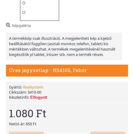
Képgaléria
A termékkép csak illusztráció. A megjelenített kép a kijelző
beállításától függően (asztali monitor, telefon, tablet) kis
mértékben változhat. A termékek megjelenítésénél használt
kiegészítők pl tablet, írószer stb. nem a termék részei.
Üres jegyzetlap - RS410S, Fehér
Gyártó:
Realsystem
Cikkszám:
3410-00
Készletinfó:
Elfogyott
1.080 Ft
Nettó ár: 850 Ft