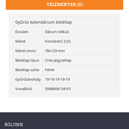
VÉLEMÉNYEK (0)
Gyűrűs kalendárium betétlap
Évszám
Dátum nélküli
Méret
Kisméretű 3 (S)
Méret (mm)
78x129 mm
Betétlap típus
Üres jegyzetlap
Betétlap színe
Fehér
Gyűrűtávolság
19-19-19-19-19
Vonalkód
5998609134101
RÓLUNK