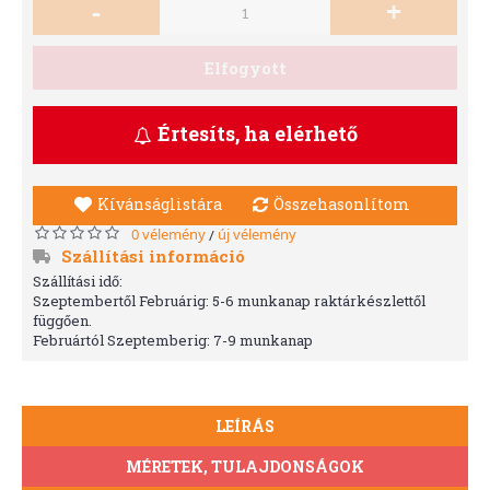
-
+
Elfogyott
Értesíts, ha elérhető
Kívánságlistára
Összehasonlítom
0 vélemény
új vélemény
/
Szállítási információ
Szállítási idő:
Szeptembertől Februárig: 5-6 munkanap raktárkészlettől
függően.
Februártól Szeptemberig: 7-9 munkanap
LEÍRÁS
MÉRETEK, TULAJDONSÁGOK