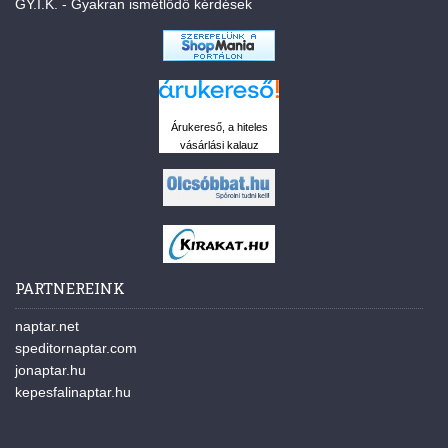
GY.I.K. - Gyakran ismétlődő kérdések
Árukereső, a hiteles
vásárlási kalauz
PARTNEREINK
naptar.net
speditornaptar.com
jonaptar.hu
kepesfalinaptar.hu