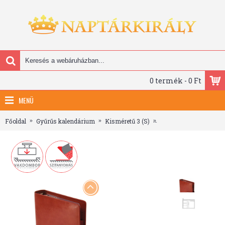
0 termék - 0 Ft
MENÜ
Főoldal
Gyűrűs kalendárium
Kisméretű 3 (S)
Saturnus Gyűrűs Kale