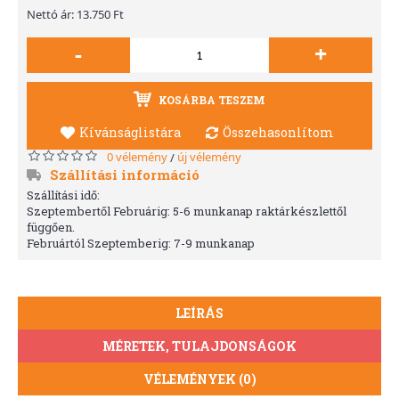
Nettó ár: 13.750 Ft
-
+
KOSÁRBA TESZEM
Kívánságlistára
Összehasonlítom
0 vélemény
új vélemény
/
Szállítási információ
Szállítási idő:
Szeptembertől Februárig: 5-6 munkanap raktárkészlettől
függően.
Februártól Szeptemberig: 7-9 munkanap
LEÍRÁS
MÉRETEK, TULAJDONSÁGOK
VÉLEMÉNYEK (0)