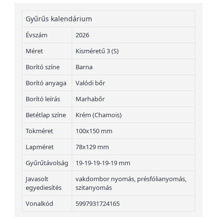
Gyűrűs kalendárium
Évszám
2026
Méret
Kisméretű 3 (S)
Borító színe
Barna
Borító anyaga
Valódi bőr
Borító leírás
Marhabőr
Betétlap színe
Krém (Chamois)
Tokméret
100x150 mm
Lapméret
78x129 mm
Gyűrűtávolság
19-19-19-19-19 mm
Javasolt
vakdombor nyomás, présfólianyomás,
egyediesítés
szitanyomás
Vonalkód
5997931724165