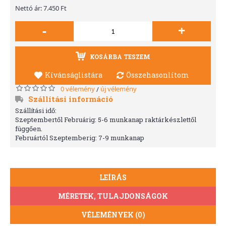
Nettó ár: 7.450 Ft
-
+
KOSÁRBA TESZEM
Kívánságlistára
Összehasonlítom
0 vélemény
új vélemény
/
Szállítási információ
Szállítási idő:
Szeptembertől Februárig: 5-6 munkanap raktárkészlettől
függően.
Februártól Szeptemberig: 7-9 munkanap
LEÍRÁS
MÉRETEK, TULAJDONSÁGOK
VÉLEMÉNYEK (0)