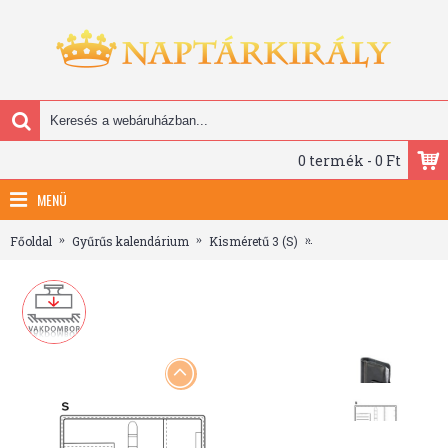
0 termék - 0 Ft
MENÜ
Főoldal
Gyűrűs kalendárium
Kisméretű 3 (S)
Saturnus Gyűrűs Kalen