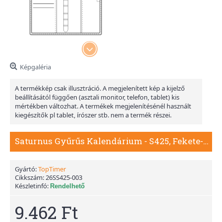
Képgaléria
A termékkép csak illusztráció. A megjelenített kép a kijelző
beállításától függően (asztali monitor, telefon, tablet) kis
mértékben változhat. A termékek megjelenítésénél használt
kiegészítők pl tablet, írószer stb. nem a termék részei.
Saturnus Gyűrűs Kalendárium - S425, Fekete-Szürke
Gyártó:
TopTimer
Cikkszám:
26SS425-003
Készletinfó:
Rendelhető
9.462 Ft