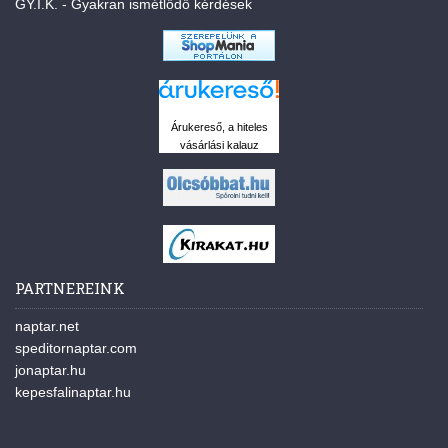
GY.I.K. - Gyakran ismétlődő kérdések
Árukereső, a hiteles
vásárlási kalauz
PARTNEREINK
naptar.net
speditornaptar.com
jonaptar.hu
kepesfalinaptar.hu