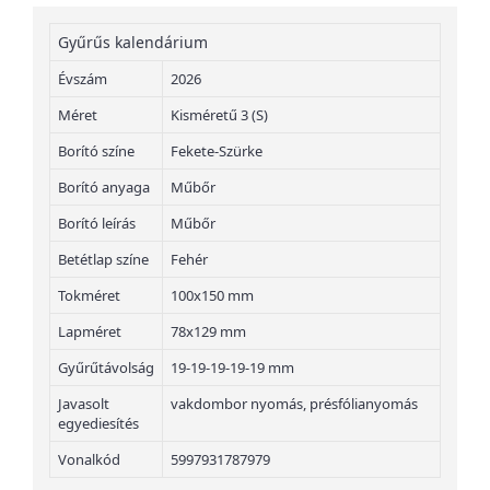
Gyűrűs kalendárium
Évszám
2026
Méret
Kisméretű 3 (S)
Borító színe
Fekete-Szürke
Borító anyaga
Műbőr
Borító leírás
Műbőr
Betétlap színe
Fehér
Tokméret
100x150 mm
Lapméret
78x129 mm
Gyűrűtávolság
19-19-19-19-19 mm
Javasolt
vakdombor nyomás, présfólianyomás
egyediesítés
Vonalkód
5997931787979