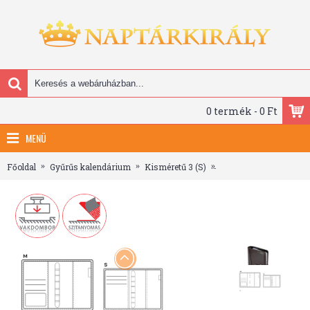
0 termék - 0 Ft
MENÜ
Főoldal
Gyűrűs kalendárium
Kisméretű 3 (S)
Saturnus Gyűrűs Kale