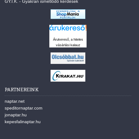
GY.I.K. - Gyakran ismétlődő kérdések
Árukereső, a hiteles
vásárlási kalauz
PARTNEREINK
naptar.net
speditornaptar.com
jonaptar.hu
kepesfalinaptar.hu