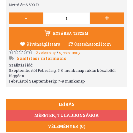
Nettó ár: 6.590 Ft
-
+
KOSÁRBA TESZEM
Kívánságlistára
Összehasonlítom
0 vélemény
új vélemény
/
Szállítási információ
Szállítási idő:
Szeptembertől Februárig: 5-6 munkanap raktárkészlettől
függően.
Februártól Szeptemberig: 7-9 munkanap
LEÍRÁS
MÉRETEK, TULAJDONSÁGOK
VÉLEMÉNYEK (0)