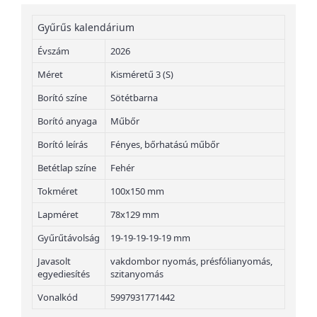
Gyűrűs kalendárium
Évszám
2026
Méret
Kisméretű 3 (S)
Borító színe
Sötétbarna
Borító anyaga
Műbőr
Borító leírás
Fényes, bőrhatású műbőr
Betétlap színe
Fehér
Tokméret
100x150 mm
Lapméret
78x129 mm
Gyűrűtávolság
19-19-19-19-19 mm
Javasolt
vakdombor nyomás, présfólianyomás,
egyediesítés
szitanyomás
Vonalkód
5997931771442