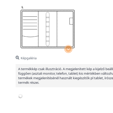
Képgaléria
A termékkép csak illusztráció. A megjelenített kép a kijelző beáll
függően (asztali monitor, telefon, tablet) kis mértékben változha
termékek megjelenítésénél használt kiegészítők pl tablet, írósz
termék részei.