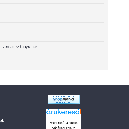
anyomás, szitanyomás
sek
Árukereső, a hiteles
vásárlási kalauz