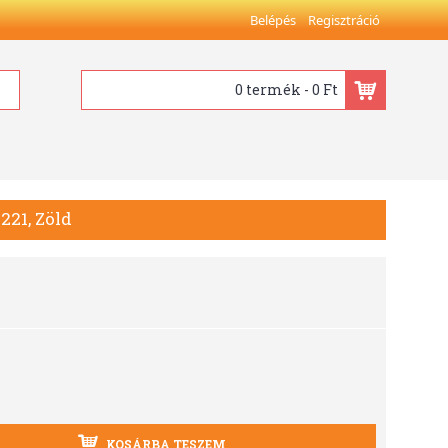
Belépés
Regisztráció
0 termék - 0 Ft
221, Zöld
KOSÁRBA TESZEM