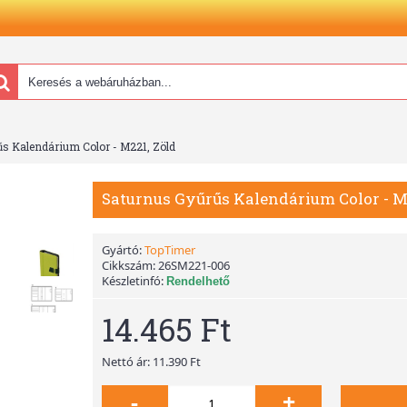
s Kalendárium Color - M221, Zöld
Saturnus Gyűrűs Kalendárium Color - M
Gyártó:
TopTimer
Cikkszám:
26SM221-006
Készletinfó:
Rendelhető
14.465 Ft
Nettó ár: 11.390 Ft
-
+