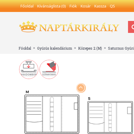
Főoldal
Kívánságlista (
0
)
Fiók
Kosár
Kassza
QS
Főoldal
Gyűrűs kalendárium
Közepes 2 (M)
Saturnus Gyűrű