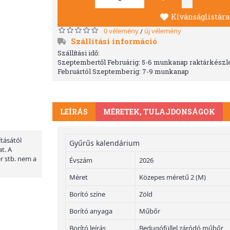
Kívánságlistára
0 vélemény
új vélemény
/
Szállítási információ
Szállítási idő:
Szeptembertől Februárig: 5-6 munkanap raktárkészle
Februártól Szeptemberig: 7-9 munkanap
LEÍRÁS
MÉRETEK, TULAJDONSÁGOK
ításától
Gyűrűs kalendárium
t. A
er stb. nem a
Évszám
2026
Méret
Közepes méretű 2 (M)
Borító színe
Zöld
Borító anyaga
Műbőr
Borító leírás
Bedugófüllel záródó műbőr