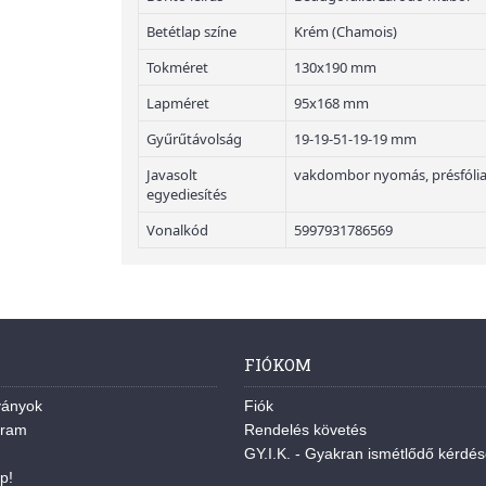
Betétlap színe
Krém (Chamois)
Tokméret
130x190 mm
Lapméret
95x168 mm
Gyűrűtávolság
19-19-51-19-19 mm
Javasolt
vakdombor nyomás, présfóli
egyediesítés
Vonalkód
5997931786569
FIÓKOM
ványok
Fiók
gram
Rendelés követés
GY.I.K. - Gyakran ismétlődő kérdé
p!