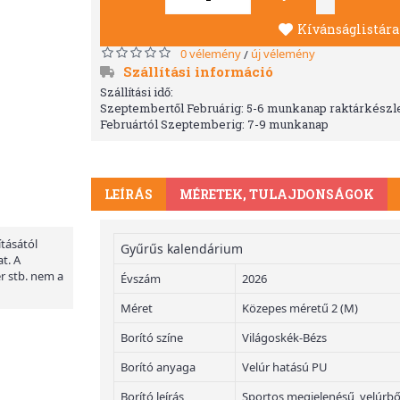
Kívánságlistára
0 vélemény
új vélemény
/
Szállítási információ
Szállítási idő:
Szeptembertől Februárig: 5-6 munkanap raktárkészle
Februártól Szeptemberig: 7-9 munkanap
LEÍRÁS
MÉRETEK, TULAJDONSÁGOK
ításától
Gyűrűs kalendárium
t. A
er stb. nem a
Évszám
2026
Méret
Közepes méretű 2 (M)
Borító színe
Világoskék-Bézs
Borító anyaga
Velúr hatású PU
Borító leírás
Sportos megjelenésű, velúrbő