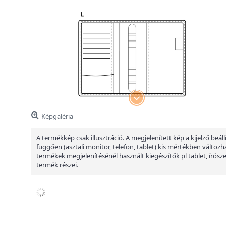
Képgaléria
A termékkép csak illusztráció. A megjelenített kép a kijelző beáll
függően (asztali monitor, telefon, tablet) kis mértékben változha
termékek megjelenítésénél használt kiegészítők pl tablet, írósz
termék részei.