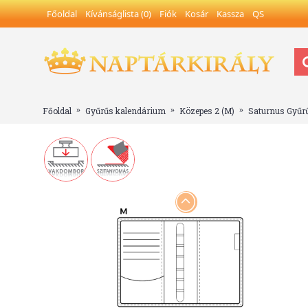
Főoldal
Kívánságlista (
0
)
Fiók
Kosár
Kassza
QS
Főoldal
Gyűrűs kalendárium
Közepes 2 (M)
Saturnus Gyűr