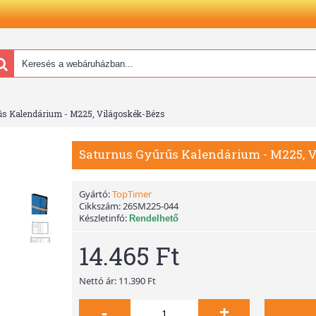
űs Kalendárium - M225, Világoskék-Bézs
Saturnus Gyűrűs Kalendárium - M225, 
Gyártó:
TopTimer
Cikkszám:
26SM225-044
Készletinfó:
Rendelhető
14.465 Ft
Nettó ár: 11.390 Ft
-
+