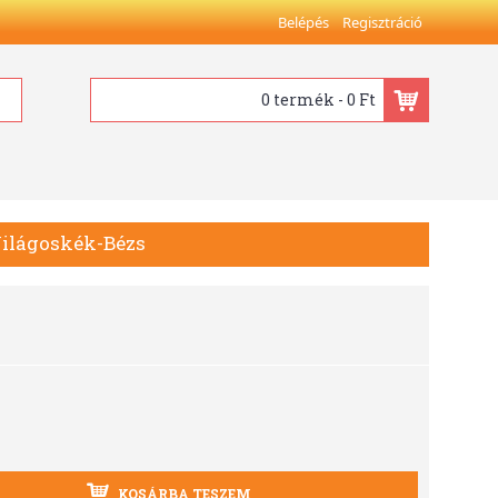
Belépés
Regisztráció
0 termék - 0 Ft
Világoskék-Bézs
KOSÁRBA TESZEM