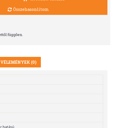
Összehasonlítom
ttől függően.
VÉLEMÉNYEK (0)
r hatású