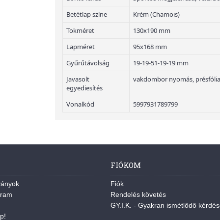
Betétlap színe
Krém (Chamois)
Tokméret
130x190 mm
Lapméret
95x168 mm
Gyűrűtávolság
19-19-51-19-19 mm
Javasolt
vakdombor nyomás, présfóli
egyediesítés
Vonalkód
5997931789799
FIÓKOM
ványok
Fiók
gram
Rendelés követés
GY.I.K. - Gyakran ismétlődő kérdé
p!