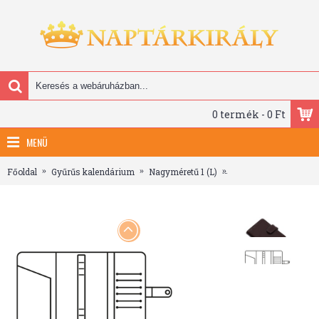
0 termék - 0 Ft
MENÜ
Főoldal
Gyűrűs kalendárium
Nagyméretű 1 (L)
Műbőr gyűrűs kalend