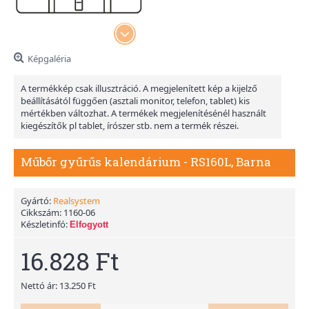
Képgaléria
A termékkép csak illusztráció. A megjelenített kép a kijelző
beállításától függően (asztali monitor, telefon, tablet) kis
mértékben változhat. A termékek megjelenítésénél használt
kiegészítők pl tablet, írószer stb. nem a termék részei.
Műbőr gyűrűs kalendárium - RS160L, Barna
Gyártó:
Realsystem
Cikkszám:
1160-06
Készletinfó:
Elfogyott
16.828 Ft
Nettó ár: 13.250 Ft