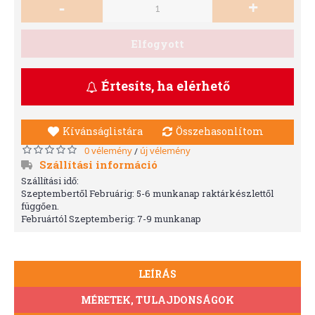
-
+
Elfogyott
Értesíts, ha elérhető
Kívánságlistára
Összehasonlítom
0 vélemény
új vélemény
/
Szállítási információ
Szállítási idő:
Szeptembertől Februárig: 5-6 munkanap raktárkészlettől
függően.
Februártól Szeptemberig: 7-9 munkanap
LEÍRÁS
MÉRETEK, TULAJDONSÁGOK