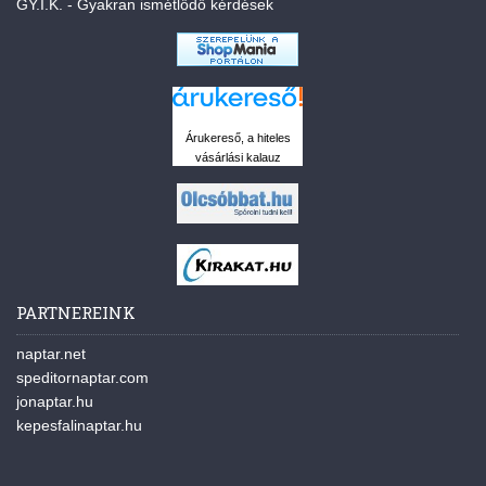
GY.I.K. - Gyakran ismétlődő kérdések
Árukereső, a hiteles
vásárlási kalauz
PARTNEREINK
naptar.net
speditornaptar.com
jonaptar.hu
kepesfalinaptar.hu