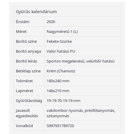
Gyűrűs kalendárium
Évszám
2026
Méret
Nagyméretű 1 (L)
Borító színe
Fekete-Szürke
Borító anyaga
Velúr hatású PU
Borító leírás
Sportos megjelenésű, velúrbőr hatású
Betétlap színe
Krém (Chamois)
Tokméret
180x240 mm
Lapméret
146x210 mm
Gyűrűtávolság
19-19-70-19-19 mm
Javasolt
vakdombor nyomás, présfólianyomás,
egyediesítés
szitanyomás
Vonalkód
5997931789720