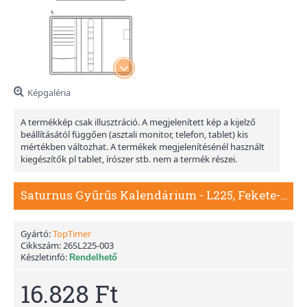
Képgaléria
A termékkép csak illusztráció. A megjelenített kép a kijelző
beállításától függően (asztali monitor, telefon, tablet) kis
mértékben változhat. A termékek megjelenítésénél használt
kiegészítők pl tablet, írószer stb. nem a termék részei.
Saturnus Gyűrűs Kalendárium - L225, Fekete-Szürke
Gyártó:
TopTimer
Cikkszám:
26SL225-003
Készletinfó:
Rendelhető
16.828 Ft