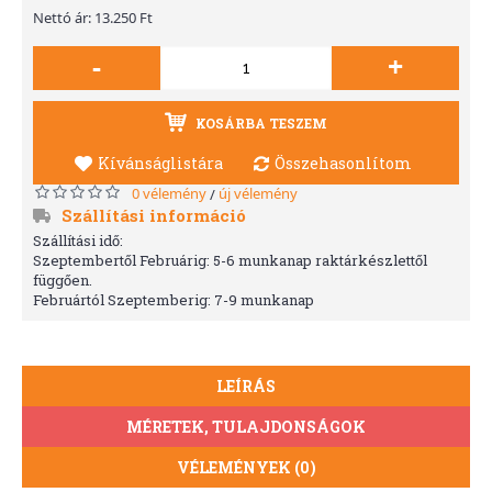
Nettó ár: 13.250 Ft
-
+
KOSÁRBA TESZEM
Kívánságlistára
Összehasonlítom
0 vélemény
új vélemény
/
Szállítási információ
Szállítási idő:
Szeptembertől Februárig: 5-6 munkanap raktárkészlettől
függően.
Februártól Szeptemberig: 7-9 munkanap
LEÍRÁS
MÉRETEK, TULAJDONSÁGOK
VÉLEMÉNYEK (0)