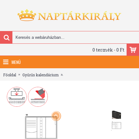
0 termék - 0 Ft
MENÜ
Főoldal
Gyűrűs kalendárium
Saturnus Gyűrűs Kalendárium - L225, Fe