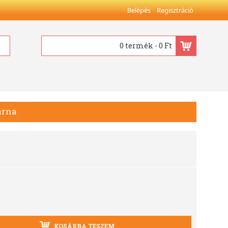
Belépés
Regisztráció
0 termék - 0 Ft
arna
KOSÁRBA TESZEM