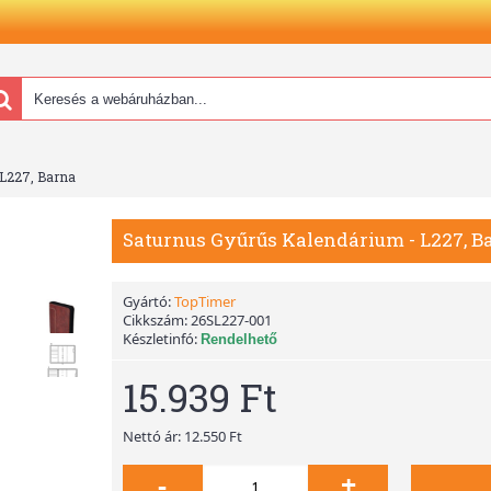
 L227, Barna
Saturnus Gyűrűs Kalendárium - L227, B
Gyártó:
TopTimer
Cikkszám:
26SL227-001
Készletinfó:
Rendelhető
15.939 Ft
Nettó ár: 12.550 Ft
-
+