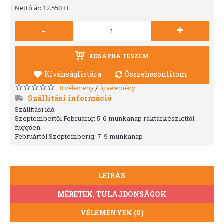
Nettó ár: 12.550 Ft
-
+
KOSÁRBA TESZEM
Kívánságlistára
Összehasonlítom
0 vélemény
új vélemény
/
Szállítási információ
Szállítási idő:
Szeptembertől Februárig: 5-6 munkanap raktárkészlettől
függően.
Februártól Szeptemberig: 7-9 munkanap
LEÍRÁS
MÉRETEK, TULAJDONSÁGOK
VÉLEMÉNYEK (0)