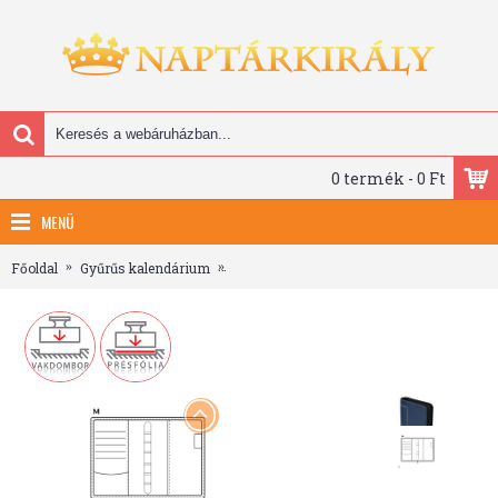
0 termék - 0 Ft
MENÜ
Főoldal
Gyűrűs kalendárium
Saturnus Gyűrűs Kalendárium - L227, Ké