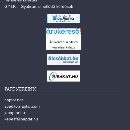
Rendelés követés
GY.I.K. - Gyakran ismétlődő kérdések
Árukereső, a hiteles
vásárlási kalauz
PARTNEREINK
naptar.net
speditornaptar.com
jonaptar.hu
kepesfalinaptar.hu