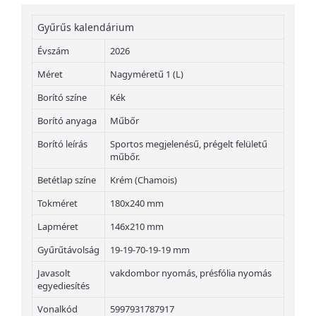
Gyűrűs kalendárium
Évszám
2026
Méret
Nagyméretű 1 (L)
Borító színe
Kék
Borító anyaga
Műbőr
Borító leírás
Sportos megjelenésű, prégelt felületű
műbőr.
Betétlap színe
Krém (Chamois)
Tokméret
180x240 mm
Lapméret
146x210 mm
Gyűrűtávolság
19-19-70-19-19 mm
Javasolt
vakdombor nyomás, présfólia nyomás
egyediesítés
Vonalkód
5997931787917