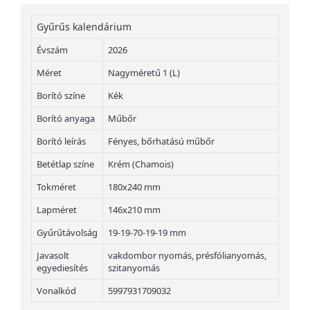
Gyűrűs kalendárium
Évszám
2026
Méret
Nagyméretű 1 (L)
Borító színe
Kék
Borító anyaga
Műbőr
Borító leírás
Fényes, bőrhatású műbőr
Betétlap színe
Krém (Chamois)
Tokméret
180x240 mm
Lapméret
146x210 mm
Gyűrűtávolság
19-19-70-19-19 mm
Javasolt
vakdombor nyomás, présfólianyomás,
egyediesítés
szitanyomás
Vonalkód
5997931709032