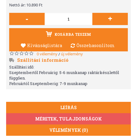
Nettó ár: 10.890 Ft
-
+
KOSÁRBA TESZEM
Kívánságlistára
Összehasonlítom
0 vélemény
új vélemény
/
Szállítási információ
Szállítási idő:
Szeptembertől Februárig: 5-6 munkanap raktárkészlettől
függően.
Februártól Szeptemberig: 7-9 munkanap
LEÍRÁS
MÉRETEK, TULAJDONSÁGOK
VÉLEMÉNYEK (0)