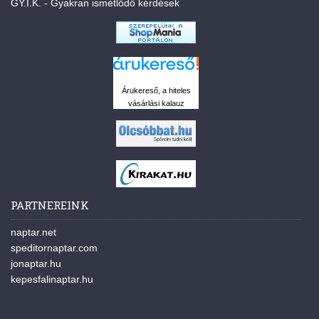
GY.I.K. - Gyakran ismétlődő kérdések
Árukereső, a hiteles
vásárlási kalauz
PARTNEREINK
naptar.net
speditornaptar.com
jonaptar.hu
kepesfalinaptar.hu