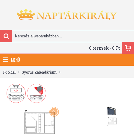
0 termék - 0 Ft
MENÜ
Főoldal
Gyűrűs kalendárium
Saturnus Gyűrűs Kalendárium - L231, Ké