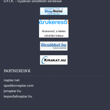
GY.I.K. - Gyakran ismétlődő kérdések
Árukereső, a hiteles
vásárlási kalauz
PARTNEREINK
naptar.net
speditornaptar.com
jonaptar.hu
kepesfalinaptar.hu