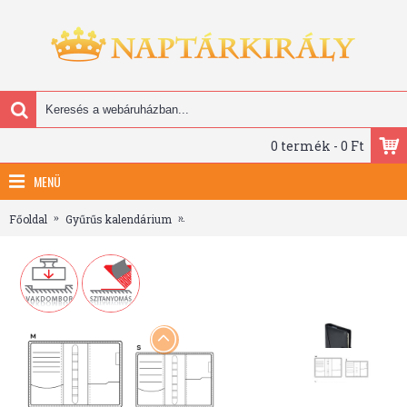
0 termék - 0 Ft
MENÜ
Főoldal
Gyűrűs kalendárium
Saturnus Gyűrűs Kalendárium - M212, Fe