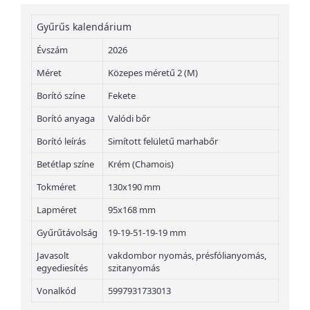
Gyűrűs kalendárium
Évszám
2026
Méret
Közepes méretű 2 (M)
Borító színe
Fekete
Borító anyaga
Valódi bőr
Borító leírás
Simított felületű marhabőr
Betétlap színe
Krém (Chamois)
Tokméret
130x190 mm
Lapméret
95x168 mm
Gyűrűtávolság
19-19-51-19-19 mm
Javasolt
vakdombor nyomás, présfólianyomás,
egyediesítés
szitanyomás
Vonalkód
5997931733013