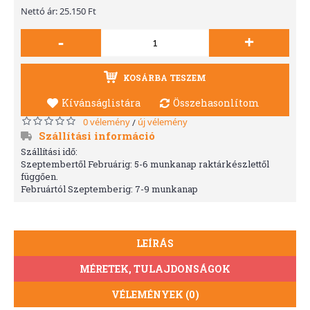
Nettó ár: 25.150 Ft
-
+
KOSÁRBA TESZEM
Kívánságlistára
Összehasonlítom
0 vélemény
új vélemény
/
Szállítási információ
Szállítási idő:
Szeptembertől Februárig: 5-6 munkanap raktárkészlettől
függően.
Februártól Szeptemberig: 7-9 munkanap
LEÍRÁS
MÉRETEK, TULAJDONSÁGOK
VÉLEMÉNYEK (0)