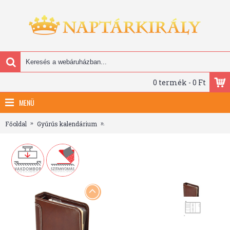
0 termék - 0 Ft
MENÜ
Főoldal
Gyűrűs kalendárium
Saturnus Gyűrűs Kalendárium - M214, B