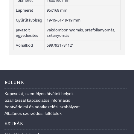
Tokméret
130x190 mm
Lapméret
95x168 mm
Gyűrűtávolság
19-19-51-19-19 mm
Javasolt
vakdombor nyomás, présfólianyomás,
egyediesítés
szitanyomás
Vonalkód
5997931784121
RÓLUNK
Kapcsolat, személyes átvételi helyek
Szállítással kapcsolatos információ
Adatvédelmi és adatkezelési szabályzat
Általános szerződési feltételek
EXTRÁK