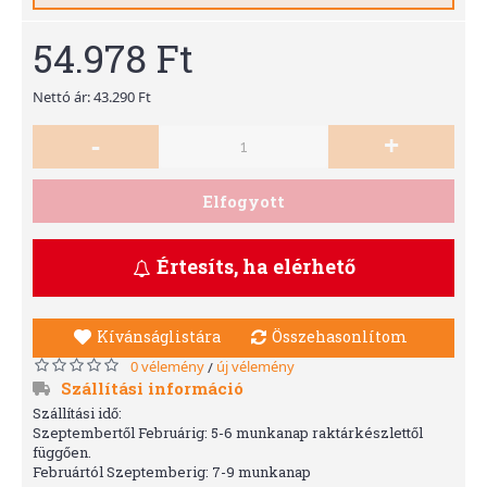
54.978 Ft
Nettó ár: 43.290 Ft
-
+
Elfogyott
Értesíts, ha elérhető
Kívánságlistára
Összehasonlítom
0 vélemény
új vélemény
/
Szállítási információ
Szállítási idő:
Szeptembertől Februárig: 5-6 munkanap raktárkészlettől
függően.
Februártól Szeptemberig: 7-9 munkanap