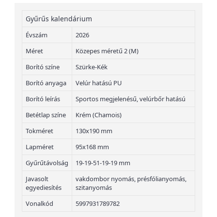
Gyűrűs kalendárium
Évszám
2026
Méret
Közepes méretű 2 (M)
Borító színe
Szürke-Kék
Borító anyaga
Velúr hatású PU
Borító leírás
Sportos megjelenésű, velúrbőr hatású
Betétlap színe
Krém (Chamois)
Tokméret
130x190 mm
Lapméret
95x168 mm
Gyűrűtávolság
19-19-51-19-19 mm
Javasolt
vakdombor nyomás, présfólianyomás,
egyediesítés
szitanyomás
Vonalkód
5997931789782