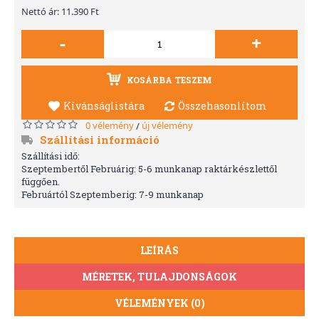
Nettó ár: 11.390 Ft
-
+
KOSÁRBA TESZEM
Kívánságlistára
Összehasonlítom
0 vélemény
új vélemény
/
Szállítási információ
Szállítási idő:
Szeptembertől Februárig: 5-6 munkanap raktárkészlettől
függően.
Februártól Szeptemberig: 7-9 munkanap
LEÍRÁS
MÉRETEK, TULAJDONSÁGOK
VÉLEMÉNYEK (0)