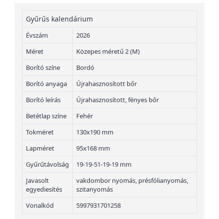
Gyűrűs kalendárium
Évszám
2026
Méret
Közepes méretű 2 (M)
Borító színe
Bordó
Borító anyaga
Újrahasznosított bőr
Borító leírás
Újrahasznosított, fényes bőr
Betétlap színe
Fehér
Tokméret
130x190 mm
Lapméret
95x168 mm
Gyűrűtávolság
19-19-51-19-19 mm
Javasolt
vakdombor nyomás, présfólianyomás,
egyediesítés
szitanyomás
Vonalkód
5997931701258