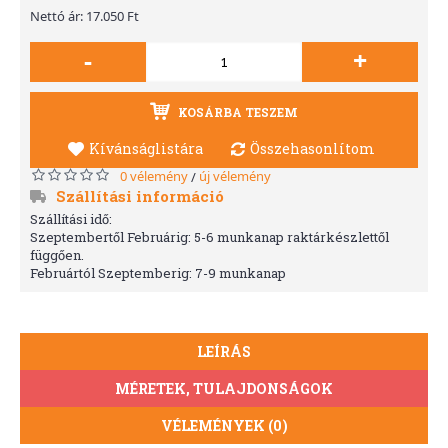
Nettó ár: 17.050 Ft
-
+
KOSÁRBA TESZEM
Kívánságlistára
Összehasonlítom
0 vélemény
új vélemény
/
Szállítási információ
Szállítási idő:
Szeptembertől Februárig: 5-6 munkanap raktárkészlettől
függően.
Februártól Szeptemberig: 7-9 munkanap
LEÍRÁS
MÉRETEK, TULAJDONSÁGOK
VÉLEMÉNYEK (0)