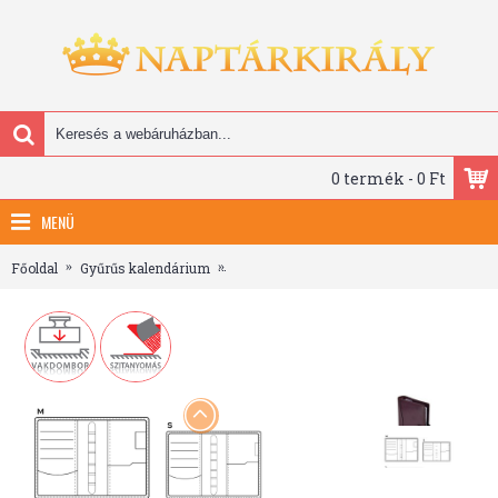
0 termék - 0 Ft
MENÜ
Főoldal
Gyűrűs kalendárium
Saturnus Gyűrűs Kalendárium - M418, Bo