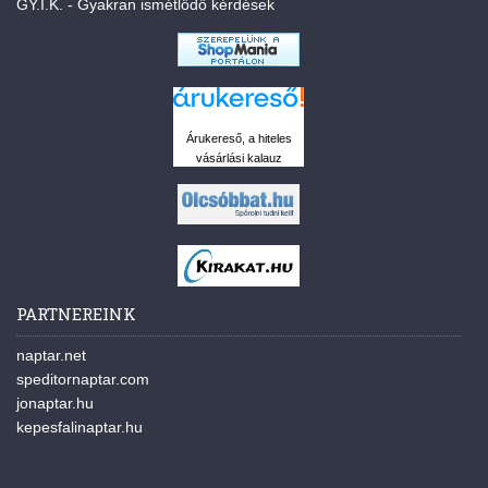
GY.I.K. - Gyakran ismétlődő kérdések
Árukereső, a hiteles
vásárlási kalauz
PARTNEREINK
naptar.net
speditornaptar.com
jonaptar.hu
kepesfalinaptar.hu