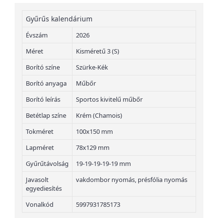
Gyűrűs kalendárium
Évszám
2026
Méret
Kisméretű 3 (S)
Borító színe
Szürke-Kék
Borító anyaga
Műbőr
Borító leírás
Sportos kivitelű műbőr
Betétlap színe
Krém (Chamois)
Tokméret
100x150 mm
Lapméret
78x129 mm
Gyűrűtávolság
19-19-19-19-19 mm
Javasolt
vakdombor nyomás, présfólia nyomás
egyediesítés
Vonalkód
5997931785173