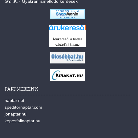
GY.I.K. - Gyakran ismétlődő kérdések
Árukereső, a hiteles
vásárlási kalauz
PARTNEREINK
naptar.net
speditornaptar.com
jonaptar.hu
kepesfalinaptar.hu