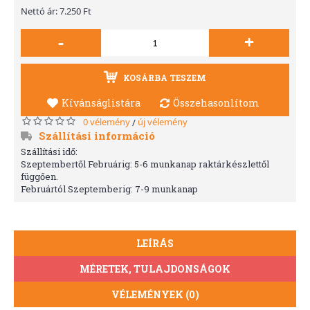
Nettó ár: 7.250 Ft
-
+
KOSÁRBA TESZEM
Kívánságlistára
Összehasonlítom
0 vélemény
új vélemény
/
Szállítási információ
Szállítási idő:
Szeptembertől Februárig: 5-6 munkanap raktárkészlettől
függően.
Februártól Szeptemberig: 7-9 munkanap
LEÍRÁS
MÉRETEK, TULAJDONSÁGOK
VÉLEMÉNYEK (0)