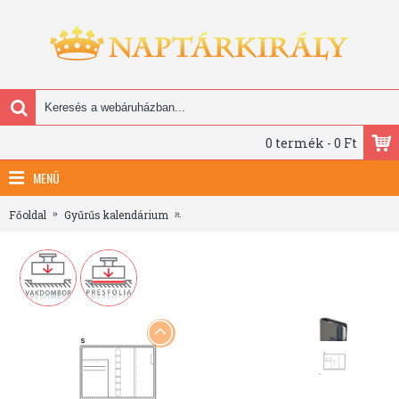
0 termék - 0 Ft
MENÜ
Főoldal
Gyűrűs kalendárium
Saturnus Gyűrűs Kalendárium - S426, Sz