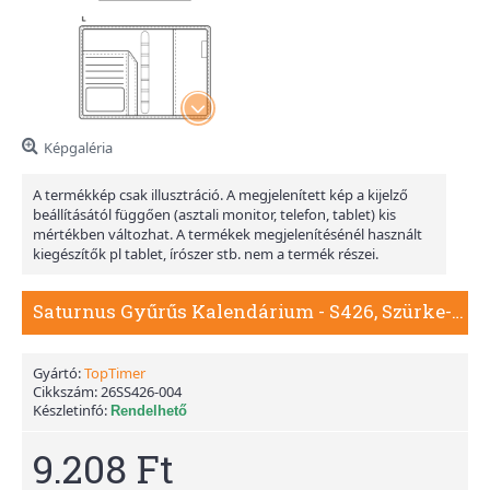
Képgaléria
A termékkép csak illusztráció. A megjelenített kép a kijelző
beállításától függően (asztali monitor, telefon, tablet) kis
mértékben változhat. A termékek megjelenítésénél használt
kiegészítők pl tablet, írószer stb. nem a termék részei.
Saturnus Gyűrűs Kalendárium - S426, Szürke-Kék
Gyártó:
TopTimer
Cikkszám:
26SS426-004
Készletinfó:
Rendelhető
9.208 Ft