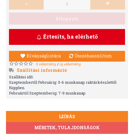
-
+
Elfogyott
Értesíts, ha elérhető
Kívánságlistára
Összehasonlítom
0 vélemény
új vélemény
/
Szállítási információ
Szállítási idő:
Szeptembertől Februárig: 5-6 munkanap raktárkészlettől
függően.
Februártól Szeptemberig: 7-9 munkanap
LEÍRÁS
MÉRETEK, TULAJDONSÁGOK