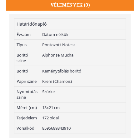
VÉLEMÉNYEK (0)
Határidőnapló
Évszám
Dátum nélküli
Típus
Pontozott Notesz
Borító
Alphonse Mucha
színe
Borító
Keménytáblás borító
Papír színe
Krém (Chamois)
Nyomtatás
Szürke
színe
Méret (cm)
13x21 cm
Terjedelem
172 oldal
Vonalkód
8595689343910