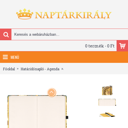
0 termék - 0 Ft
MENÜ
Főoldal
Határidőnapló - Agenda
Alphonse Mucha - Feather, keménytábl