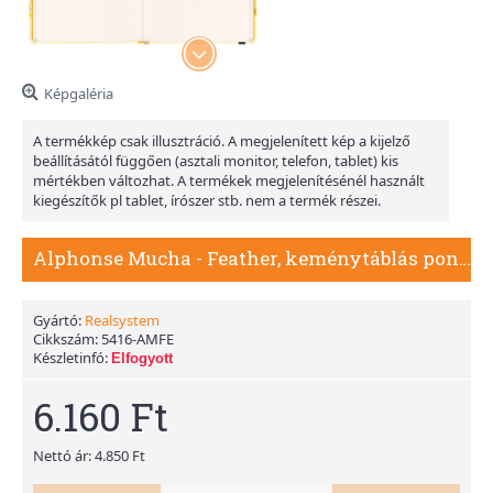
Képgaléria
A termékkép csak illusztráció. A megjelenített kép a kijelző
beállításától függően (asztali monitor, telefon, tablet) kis
mértékben változhat. A termékek megjelenítésénél használt
kiegészítők pl tablet, írószer stb. nem a termék részei.
Alphonse Mucha - Feather, keménytáblás pontozot notesz
Gyártó:
Realsystem
Cikkszám:
5416-AMFE
Készletinfó:
Elfogyott
6.160 Ft
Nettó ár: 4.850 Ft