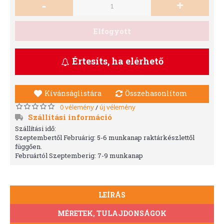
-
+
Elfogyott
Értesíts, ha elérhető
Kívánságlistára
Összehasonlítom
0 vélemény
új vélemény
/
Szállítási információ
Szállítási idő:
Szeptembertől Februárig: 5-6 munkanap raktárkészlettől
függően.
Februártól Szeptemberig: 7-9 munkanap
LEÍRÁS
MÉRETEK, TULAJDONSÁGOK