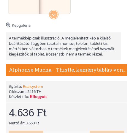
Képgaléria
A termékkép csak illusztráció. A megjelenített kép a kijelző
beállításától függően (asztali monitor, telefon, tablet) kis
mértékben változhat. A termékek megjelenítésénél használt
kiegészítők pl tablet, írószer stb. nem a termék részei.
Alphonse Mucha - Thistle, keménytáblás vonalas notesz
Gyártó:
Realsystem
Cikkszám:
5416-TH
Készletinfó:
Elfogyott
4.636 Ft
Nettó ár: 3.650 Ft