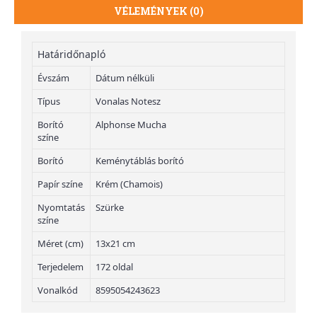
VÉLEMÉNYEK (0)
Határidőnapló
Évszám
Dátum nélküli
Típus
Vonalas Notesz
Borító
Alphonse Mucha
színe
Borító
Keménytáblás borító
Papír színe
Krém (Chamois)
Nyomtatás
Szürke
színe
Méret (cm)
13x21 cm
Terjedelem
172 oldal
Vonalkód
8595054243623