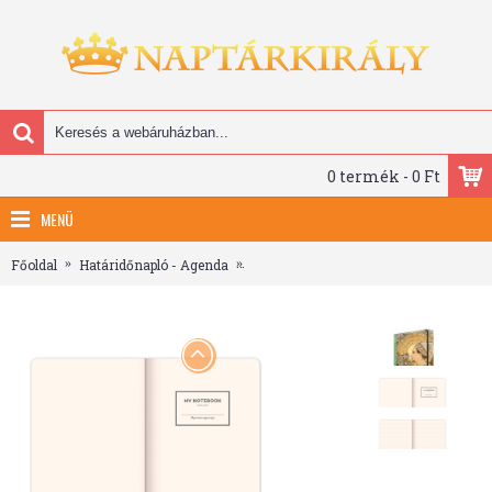
0 termék - 0 Ft
MENÜ
Főoldal
Határidőnapló - Agenda
Alphonse Mucha - Thistle, keménytábl