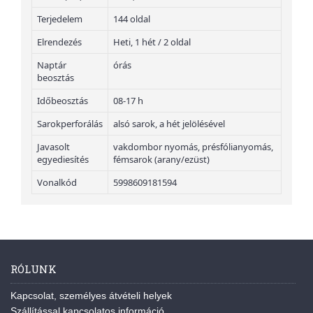
Terjedelem
144 oldal
Elrendezés
Heti, 1 hét / 2 oldal
Naptár
órás
beosztás
Időbeosztás
08-17 h
Sarokperforálás
alsó sarok, a hét jelölésével
Javasolt
vakdombor nyomás, présfólianyomás,
egyediesítés
fémsarok (arany/ezüst)
Vonalkód
5998609181594
RÓLUNK
Kapcsolat, személyes átvételi helyek
Szállítással kapcsolatos információ