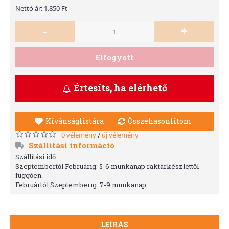
Nettó ár: 1.850 Ft
-
+
Elfogyott
Értesíts, ha elérhető
Kívánságlistára
Összehasonlítom
0 vélemény
új vélemény
/
Szállítási információ
Szállítási idő:
Szeptembertől Februárig: 5-6 munkanap raktárkészlettől
függően.
Februártól Szeptemberig: 7-9 munkanap
LEÍRÁS