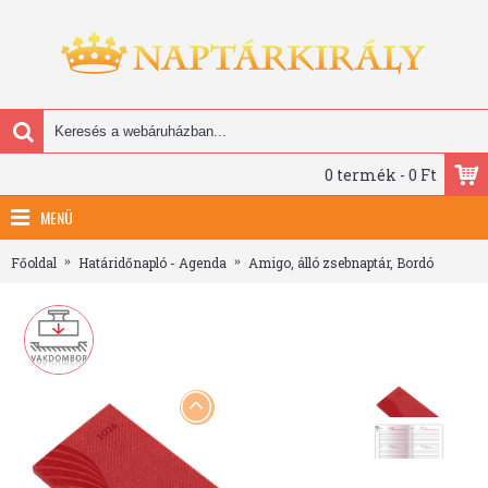
0 termék - 0 Ft
MENÜ
Főoldal
Határidőnapló - Agenda
Amigo, álló zsebnaptár, Bordó