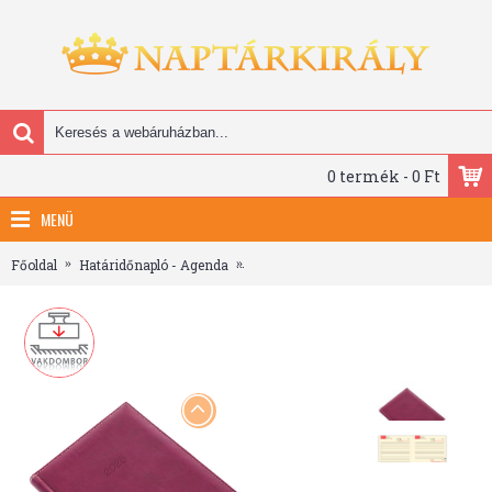
0 termék - 0 Ft
MENÜ
Főoldal
Határidőnapló - Agenda
Bolero P, A5 napi beosztású határidőn