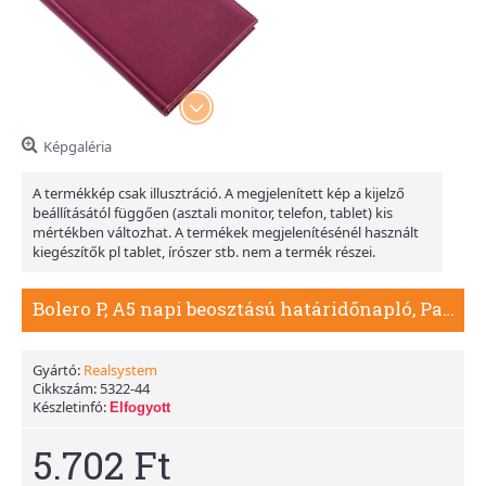
Képgaléria
A termékkép csak illusztráció. A megjelenített kép a kijelző
beállításától függően (asztali monitor, telefon, tablet) kis
mértékben változhat. A termékek megjelenítésénél használt
kiegészítők pl tablet, írószer stb. nem a termék részei.
Bolero P, A5 napi beosztású határidőnapló, Padlizsán
Gyártó:
Realsystem
Cikkszám:
5322-44
Készletinfó:
Elfogyott
5.702 Ft