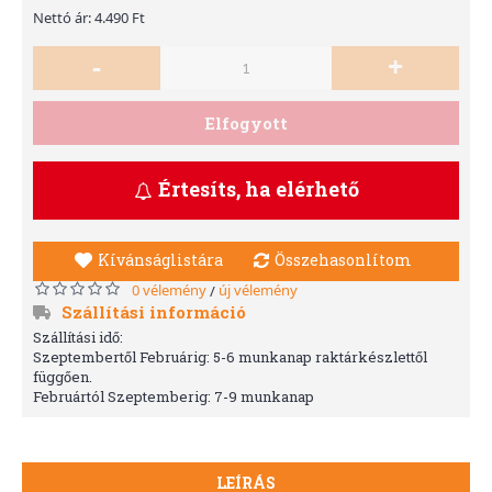
Nettó ár: 4.490 Ft
-
+
Elfogyott
Értesíts, ha elérhető
Kívánságlistára
Összehasonlítom
0 vélemény
új vélemény
/
Szállítási információ
Szállítási idő:
Szeptembertől Februárig: 5-6 munkanap raktárkészlettől
függően.
Februártól Szeptemberig: 7-9 munkanap
LEÍRÁS