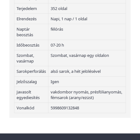
Terjedelem
352 oldal
Elrendezés
Napi, 1 nap / 1 oldal
Naptár
félórás
beosztás
Időbeosztás
07-20 h
Szombat,
Szombat, vasárnap egy oldalon
vasárnap
Sarokperforálás
alsó sarok, a hét jelölésével
Jelzőszalag
Igen
Javasolt
vakdombor nyomás, présfólianyomás,
egyediesítés
fémsarok (arany/ezüst)
Vonalkód
5998609132848