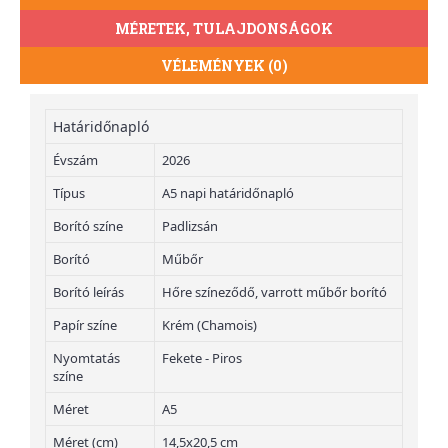
MÉRETEK, TULAJDONSÁGOK
VÉLEMÉNYEK (0)
Határidőnapló
Évszám
2026
Típus
A5 napi határidőnapló
Borító színe
Padlizsán
Borító
Műbőr
Borító leírás
Hőre színeződő, varrott műbőr borító
Papír színe
Krém (Chamois)
Nyomtatás
Fekete - Piros
színe
Méret
A5
Méret (cm)
14,5x20,5 cm