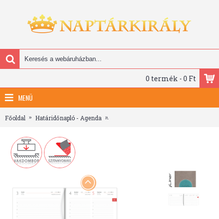
0 termék - 0 Ft
MENÜ
Főoldal
Határidőnapló - Agenda
Central, A5 napi beosztású agenda, Sz