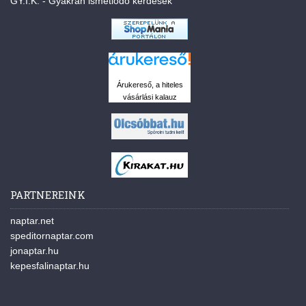
GY.I.K. - Gyakran ismétlődő kérdések
Árukereső, a hiteles
vásárlási kalauz
PARTNEREINK
naptar.net
speditornaptar.com
jonaptar.hu
kepesfalinaptar.hu