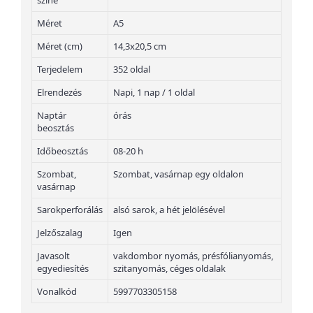
színe
Méret
A5
Méret (cm)
14,3x20,5 cm
Terjedelem
352 oldal
Elrendezés
Napi, 1 nap / 1 oldal
Naptár
órás
beosztás
Időbeosztás
08-20 h
Szombat,
Szombat, vasárnap egy oldalon
vasárnap
Sarokperforálás
alsó sarok, a hét jelölésével
Jelzőszalag
Igen
Javasolt
vakdombor nyomás, présfólianyomás,
egyediesítés
szitanyomás, céges oldalak
Vonalkód
5997703305158