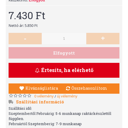
Elfogyott
7.430 Ft
Nettó ár: 5.850 Ft
-
+
Elfogyott
Értesíts, ha elérhető
Kívánságlistára
Összehasonlítom
0 vélemény
új vélemény
/
Szállítási információ
Szállítási idő:
Szeptembertől Februárig: 5-6 munkanap raktárkészlettől
függően.
Februártól Szeptemberig: 7-9 munkanap