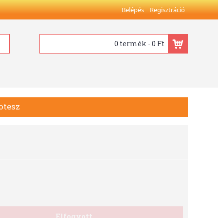
Belépés
Regisztráció
0 termék - 0 Ft
otesz
Elfogyott