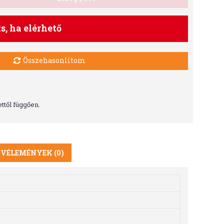
ts, ha elérhető
Összehasonlítom
ttől függően.
VÉLEMÉNYEK (0)