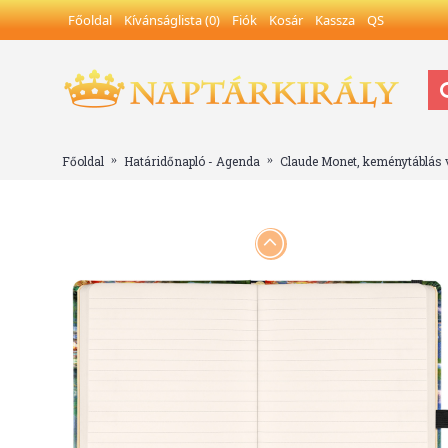
Főoldal
Kívánságlista (
0
)
Fiók
Kosár
Kassza
QS
Főoldal
Határidőnapló - Agenda
Claude Monet, keménytáblás 