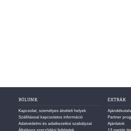
RÓLUNK
EXTRÁK
Kapcsolat, személyes átvételi helyek
Ajándékutal
Szállítással kapcsolatos információ
Partner pro
Adatvédelmi és adatkezelési szabályzat
Ajánlatok
Általános szerződési feltételek
13 naptár tip