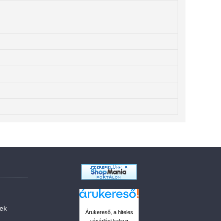
sek
Árukereső, a hiteles
vásárlási kalauz