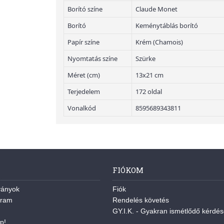
Borító színe
Claude Monet
Borító
Keménytáblás borító
Papír színe
Krém (Chamois)
Nyomtatás színe
Szürke
Méret (cm)
13x21 cm
Terjedelem
172 oldal
Vonalkód
8595689343811
FIÓKOM
ványok
Fiók
gram
Rendelés követés
GY.I.K. - Gyakran ismétlődő kérdé
p!