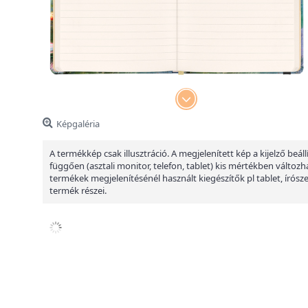
Képgaléria
A termékkép csak illusztráció. A megjelenített kép a kijelző beáll
függően (asztali monitor, telefon, tablet) kis mértékben változha
termékek megjelenítésénél használt kiegészítők pl tablet, írósz
termék részei.