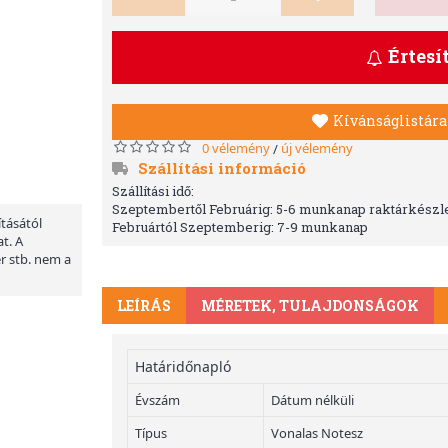
Értesí
Kívánságlistára
0 vélemény
új vélemény
/
Szállítási információ
Szállítási idő:
Szeptembertől Februárig: 5-6 munkanap raktárkészle
ításától
Februártól Szeptemberig: 7-9 munkanap
t. A
er stb. nem a
LEÍRÁS
MÉRETEK, TULAJDONSÁGOK
Határidőnapló
Évszám
Dátum nélküli
Típus
Vonalas Notesz