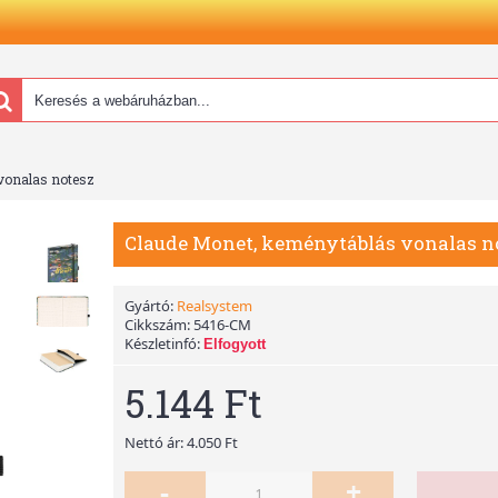
vonalas notesz
Claude Monet, keménytáblás vonalas n
Gyártó:
Realsystem
Cikkszám:
5416-CM
Készletinfó:
Elfogyott
5.144 Ft
Nettó ár: 4.050 Ft
-
+