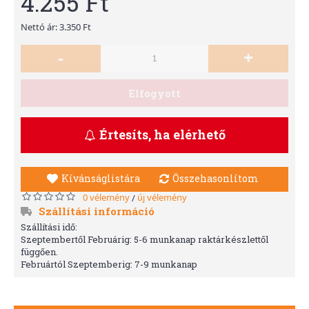
4.255 Ft
Nettó ár: 3.350 Ft
-
+
Elfogyott
Értesíts, ha elérhető
Kívánságlistára
Összehasonlítom
0 vélemény
új vélemény
/
Szállítási információ
Szállítási idő:
Szeptembertől Februárig: 5-6 munkanap raktárkészlettől
függően.
Februártól Szeptemberig: 7-9 munkanap