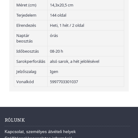
Méret (cm)
14,3x20,5 cm
Terjedelem
144 oldal
Elrendezés
Heti, 1 hét / 2 oldal
Naptár
órás
beosztás
Időbeosztás
08-20 h
Sarokperforálás
alsó sarok, a hét jelölésével
Jelzőszalag
Igen
Vonalkód
5997703301037
RÓLUNK
Kapcsolat, személyes átvételi helyek