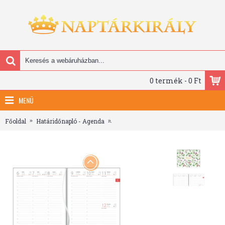
0 termék - 0 Ft
MENÜ
Főoldal
Határidőnapló - Agenda
Colors, A5 heti beosztású agenda, Berr