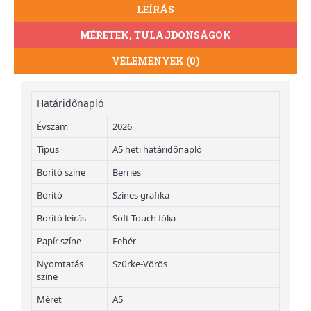
LEÍRÁS
MÉRETEK, TULAJDONSÁGOK
VÉLEMÉNYEK (0)
Határidőnapló
Évszám
2026
Típus
A5 heti határidőnapló
Borító színe
Berries
Borító
Színes grafika
Borító leírás
Soft Touch fólia
Papír színe
Fehér
Nyomtatás
Szürke-Vörös
színe
Méret
A5