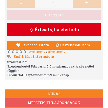
-
+
Elfogyott
Értesíts, ha elérhető
Kívánságlistára
Összehasonlítom
0 vélemény
új vélemény
/
Szállítási információ
Szállítási idő:
Szeptembertől Februárig: 5-6 munkanap raktárkészlettől
függően.
Februártól Szeptemberig: 7-9 munkanap
LEÍRÁS
MÉRETEK, TULAJDONSÁGOK