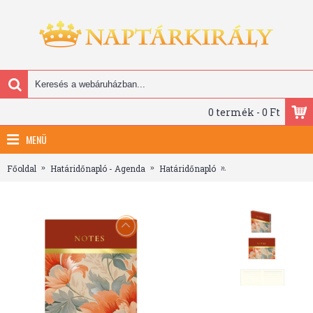
0 termék - 0 Ft
MENÜ
Főoldal
Határidőnapló - Agenda
Határidőnapló
404 Notes found, A5 