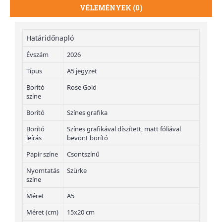
VÉLEMÉNYEK (0)
Határidőnapló
Évszám
2026
Típus
A5 jegyzet
Borító
Rose Gold
színe
Borító
Színes grafika
Borító
Színes grafikával díszített, matt fóliával
leírás
bevont borító
Papír színe
Csontszínű
Nyomtatás
Szürke
színe
Méret
A5
Méret (cm)
15x20 cm