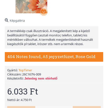
Képgaléria
A termékkép csak illusztráció. A megjelenített kép a kijelző
beállításától függően (asztali monitor, telefon, tablet) kis
mértékben változhat. A termékek megjelenítésénél használt
kiegészítők pl tablet, írószer stb. nem a termék részei.
404 Notes found, A5 jegyzetfüzet, Rose Gold
Gyártó:
TopTimer
Cikkszám:
26C167N-009
Készletinfó:
Jelenleg nem elérhető
6.033 Ft
Nettó ár: 4.750 Ft