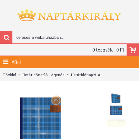
0 termék - 0 Ft
MENÜ
Főoldal
Határidőnapló - Agenda
Határidőnapló
404 Notes found, B5 