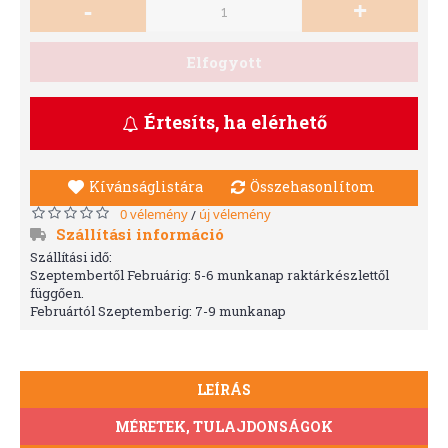
-
+
Elfogyott
Értesíts, ha elérhető
Kívánságlistára
Összehasonlítom
0 vélemény
új vélemény
/
Szállítási információ
Szállítási idő:
Szeptembertől Februárig: 5-6 munkanap raktárkészlettől
függően.
Februártól Szeptemberig: 7-9 munkanap
LEÍRÁS
MÉRETEK, TULAJDONSÁGOK