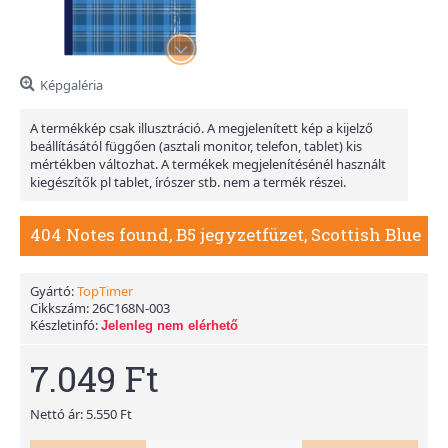
Képgaléria
A termékkép csak illusztráció. A megjelenített kép a kijelző
beállításától függően (asztali monitor, telefon, tablet) kis
mértékben változhat. A termékek megjelenítésénél használt
kiegészítők pl tablet, írószer stb. nem a termék részei.
404 Notes found, B5 jegyzetfüzet, Scottish Blue
Gyártó:
TopTimer
Cikkszám:
26C168N-003
Készletinfó:
Jelenleg nem elérhető
7.049 Ft
Nettó ár: 5.550 Ft