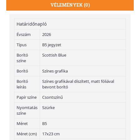
VÉLEMÉNYEK (0)
Határidőnapló
Évszám
2026
Típus
B5 jegyzet
Borító
Scottish Blue
színe
Borító
Színes grafika
Borító
Színes grafikával díszített, matt fóliával
leírás
bevont borító
Papír színe
Csontszínű
Nyomtatás
Szürke
színe
Méret
B5
Méret (cm)
17x23 cm