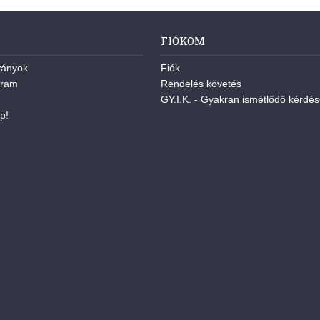
FIÓKOM
ványok
Fiók
gram
Rendelés követés
GY.I.K. - Gyakran ismétlődő kérdé
p!