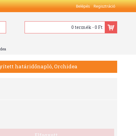
Belépés
Regisztráció
0 termék - 0 Ft
idea
ített határidőnapló, Orchidea
Elfogyott