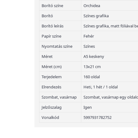
Borító színe
Orchidea
Borító
Színes grafika
Borító leírás
Színes grafika, matt fóliával 
Papír színe
Fehér
Nyomtatás színe
Színes
Méret
A5 keskeny
Méret (cm)
13x21 cm
Terjedelem
160 oldal
Elrendezés
Heti, 1 hét / 1 oldal
Szombat, vasárnap
Szombat, vasárnap egy oldal
Jelzőszalag
Igen
Vonalkód
5997931782752