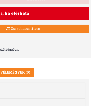
ts, ha elérhető
Összehasonlítom
ttől függően.
VÉLEMÉNYEK (0)