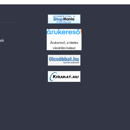
sek
Árukereső, a hiteles
vásárlási kalauz