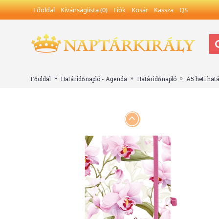
Főoldal
Kívánságlista (
0
)
Fiók
Kosár
Kassza
QS
Főoldal
Határidőnapló - Agenda
Határidőnapló
A5 heti hat