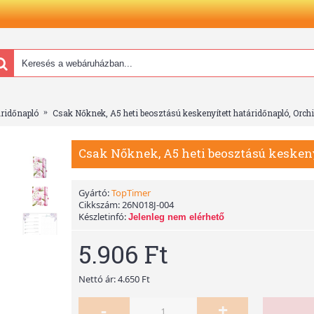
áridőnapló
Csak Nőknek, A5 heti beosztású keskenyített határidőnapló, Orch
Csak Nőknek, A5 heti beosztású keskeny
Gyártó:
TopTimer
Cikkszám:
26N018J-004
Készletinfó:
Jelenleg nem elérhető
5.906 Ft
Nettó ár: 4.650 Ft
-
+