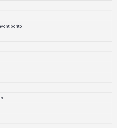
bevont borító
on