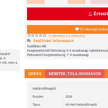
Értesí
Kívánságlistára
0 vélemény
új vélemény
/
Szállítási információ
Szállítási idő:
Szeptembertől Februárig: 5-6 munkanap raktárkészle
ításától
Februártól Szeptemberig: 7-9 munkanap
t. A
er stb. nem a
LEÍRÁS
MÉRETEK, TULAJDONSÁGOK
Határidőnapló
Évszám
2026
Típus
A5 Heti határidőnapló