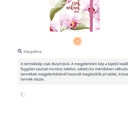
Képgaléria
A termékkép csak illusztráció. A megjelenített kép a kijelző beáll
függően (asztali monitor, telefon, tablet) kis mértékben változha
termékek megjelenítésénél használt kiegészítők pl tablet, írósz
termék részei.