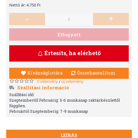
Nettó ár: 4.750 Ft
-
+
Elfogyott
Értesíts, ha elérhető
Kívánságlistára
Összehasonlítom
0 vélemény
új vélemény
/
Szállítási információ
Szállítási idő:
Szeptembertől Februárig: 5-6 munkanap raktárkészlettől
függően.
Februártól Szeptemberig: 7-9 munkanap
LEÍRÁS