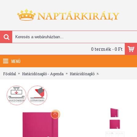
0 termék - 0 Ft
MENÜ
Főoldal
Határidőnapló - Agenda
Határidőnapló
A5 heti határidőnapl