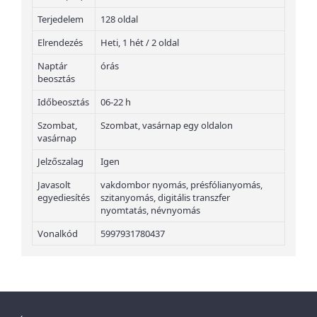
Terjedelem
128 oldal
Elrendezés
Heti, 1 hét / 2 oldal
Naptár
órás
beosztás
Időbeosztás
06-22 h
Szombat,
Szombat, vasárnap egy oldalon
vasárnap
Jelzőszalag
Igen
Javasolt
vakdombor nyomás, présfólianyomás,
egyediesítés
szitanyomás, digitális transzfer
nyomtatás, névnyomás
Vonalkód
5997931780437