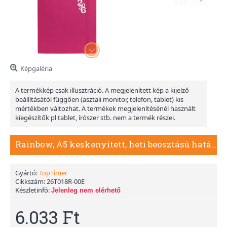
Képgaléria
A termékkép csak illusztráció. A megjelenített kép a kijelző
beállításától függően (asztali monitor, telefon, tablet) kis
mértékben változhat. A termékek megjelenítésénél használt
kiegészítők pl tablet, írószer stb. nem a termék részei.
Rainbow, A5 keskenyített, heti beosztású határidőnapló, Pink
Gyártó:
TopTimer
Cikkszám:
26T018R-00E
Készletinfó:
Jelenleg nem elérhető
6.033 Ft