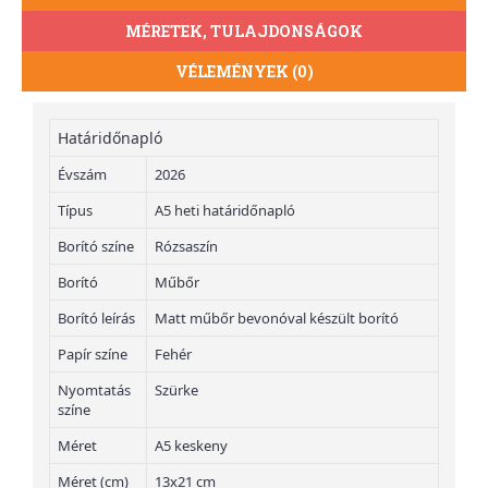
MÉRETEK, TULAJDONSÁGOK
VÉLEMÉNYEK (0)
Határidőnapló
Évszám
2026
Típus
A5 heti határidőnapló
Borító színe
Rózsaszín
Borító
Műbőr
Borító leírás
Matt műbőr bevonóval készült borító
Papír színe
Fehér
Nyomtatás
Szürke
színe
Méret
A5 keskeny
Méret (cm)
13x21 cm