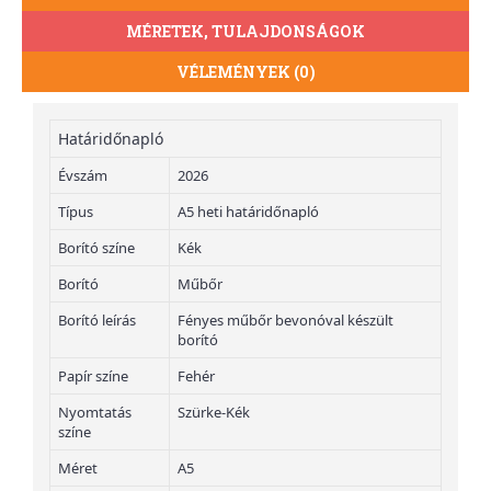
MÉRETEK, TULAJDONSÁGOK
VÉLEMÉNYEK (0)
Határidőnapló
Évszám
2026
Típus
A5 heti határidőnapló
Borító színe
Kék
Borító
Műbőr
Borító leírás
Fényes műbőr bevonóval készült
borító
Papír színe
Fehér
Nyomtatás
Szürke-Kék
színe
Méret
A5