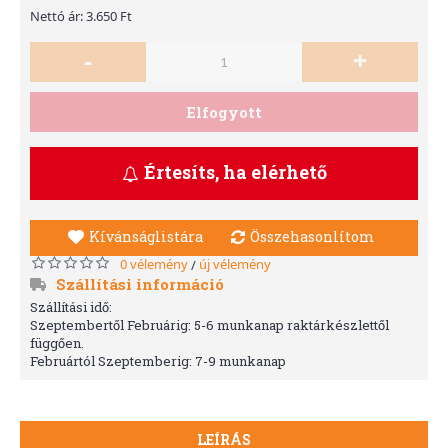
Nettó ár: 3.650 Ft
-
+
Elfogyott
Értesíts, ha elérhető
Kívánságlistára
Összehasonlítom
0 vélemény
új vélemény
/
Szállítási információ
Szállítási idő:
Szeptembertől Februárig: 5-6 munkanap raktárkészlettől
függően.
Februártól Szeptemberig: 7-9 munkanap
LEÍRÁS