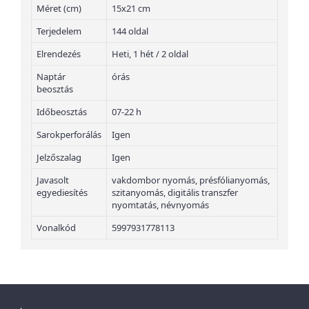
Méret (cm)
15x21 cm
Terjedelem
144 oldal
Elrendezés
Heti, 1 hét / 2 oldal
Naptár
órás
beosztás
Időbeosztás
07-22 h
Sarokperforálás
Igen
Jelzőszalag
Igen
Javasolt
vakdombor nyomás, présfólianyomás,
egyediesítés
szitanyomás, digitális transzfer
nyomtatás, névnyomás
Vonalkód
5997931778113