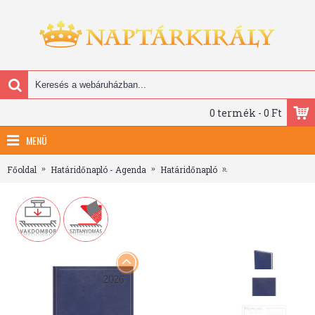
0 termék - 0 Ft
MENÜ
Főoldal
Határidőnapló - Agenda
Határidőnapló
A5 heti határidőnapl