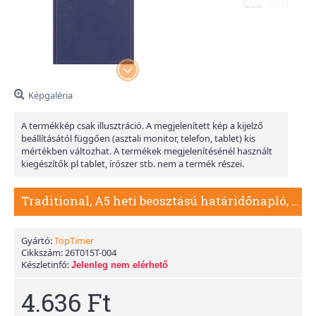
Képgaléria
A termékkép csak illusztráció. A megjelenített kép a kijelző
beállításától függően (asztali monitor, telefon, tablet) kis
mértékben változhat. A termékek megjelenítésénél használt
kiegészítők pl tablet, írószer stb. nem a termék részei.
Traditional, A5 heti beosztású határidőnapló, Kék
Gyártó:
TopTimer
Cikkszám:
26T015T-004
Készletinfó:
Jelenleg nem elérhető
4.636 Ft