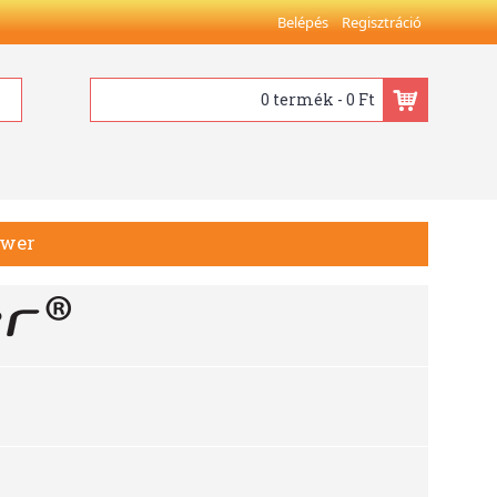
Belépés
Regisztráció
0 termék - 0 Ft
ower