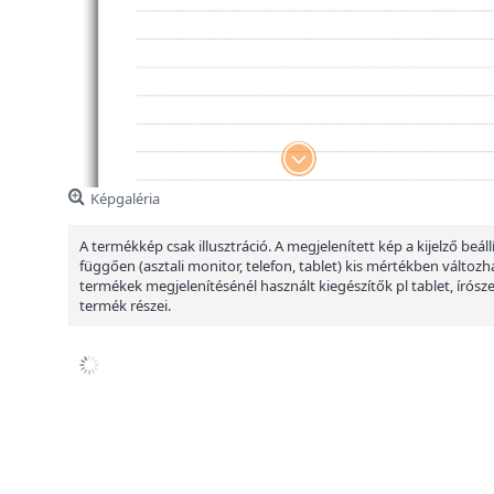
Képgaléria
A termékkép csak illusztráció. A megjelenített kép a kijelző beáll
függően (asztali monitor, telefon, tablet) kis mértékben változha
termékek megjelenítésénél használt kiegészítők pl tablet, írósz
termék részei.