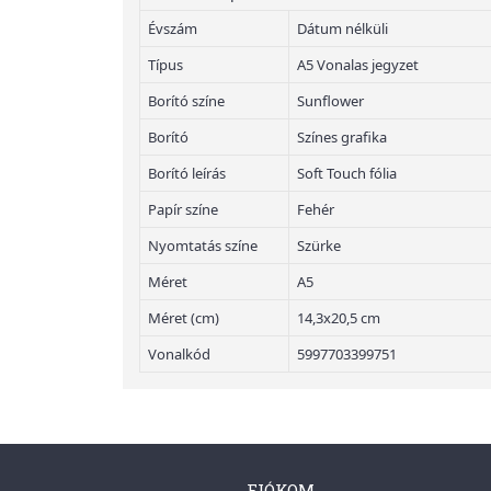
Évszám
Dátum nélküli
Típus
A5 Vonalas jegyzet
Borító színe
Sunflower
Borító
Színes grafika
Borító leírás
Soft Touch fólia
Papír színe
Fehér
Nyomtatás színe
Szürke
Méret
A5
Méret (cm)
14,3x20,5 cm
Vonalkód
5997703399751
FIÓKOM