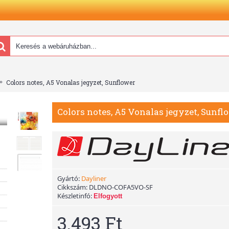
Colors notes, A5 Vonalas jegyzet, Sunflower
Colors notes, A5 Vonalas jegyzet, Sunfl
Gyártó:
Dayliner
Cikkszám:
DLDNO-COFA5VO-SF
Készletinfó:
Elfogyott
3.493 Ft