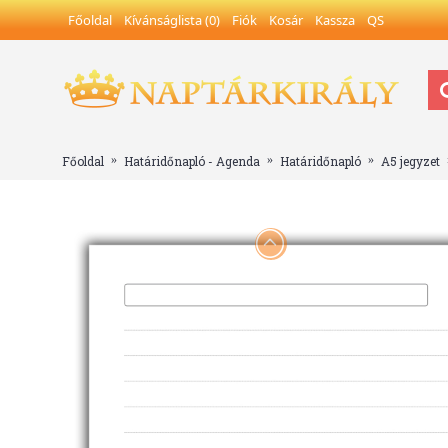
Főoldal
Kívánságlista (
0
)
Fiók
Kosár
Kassza
QS
Főoldal
Határidőnapló - Agenda
Határidőnapló
A5 jegyzet