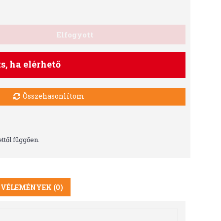
Elfogyott
ts, ha elérhető
Összehasonlítom
ttől függően.
VÉLEMÉNYEK (0)