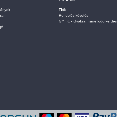
ványok
Fiók
gram
Rendelés követés
GY.I.K. - Gyakran ismétlődő kérdé
p!