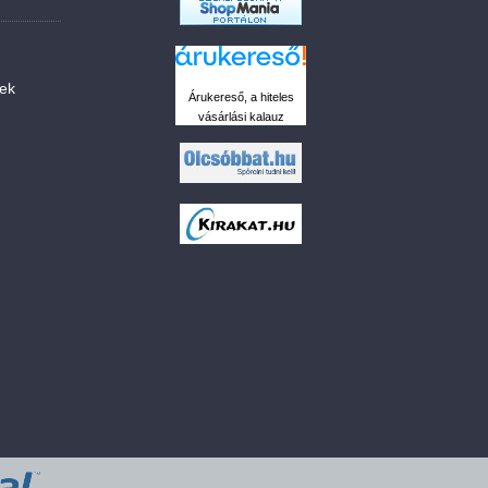
sek
Árukereső, a hiteles
vásárlási kalauz