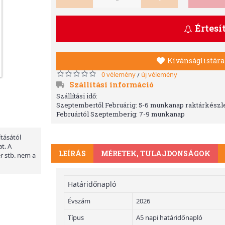
Értesí
Kívánságlistára
0 vélemény
új vélemény
/
Szállítási információ
Szállítási idő:
Szeptembertől Februárig: 5-6 munkanap raktárkészle
Februártól Szeptemberig: 7-9 munkanap
ításától
t. A
LEÍRÁS
MÉRETEK, TULAJDONSÁGOK
er stb. nem a
Határidőnapló
Évszám
2026
Típus
A5 napi határidőnapló