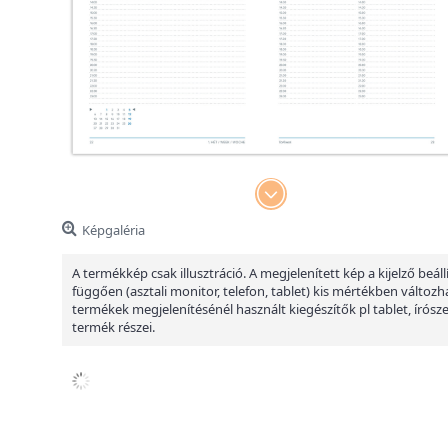
Képgaléria
A termékkép csak illusztráció. A megjelenített kép a kijelző beáll
függően (asztali monitor, telefon, tablet) kis mértékben változha
termékek megjelenítésénél használt kiegészítők pl tablet, írósz
termék részei.