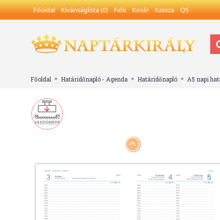
Főoldal
Kívánságlista (
0
)
Fiók
Kosár
Kassza
QS
Főoldal
Határidőnapló - Agenda
Határidőnapló
A5 napi hat