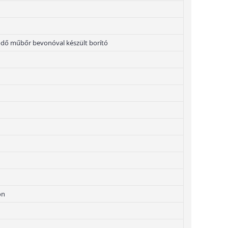
ődő műbőr bevonóval készült borító
on