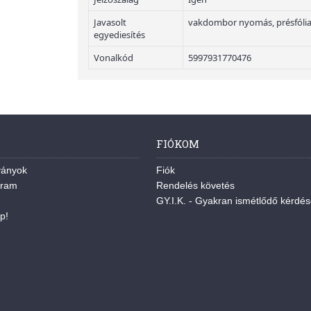
Javasolt
vakdombor nyomás, présfólia
egyediesítés
Vonalkód
5997931770476
FIÓKOM
ványok
Fiók
gram
Rendelés követés
GY.I.K. - Gyakran ismétlődő kérdé
p!