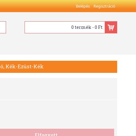
Belépés
Regisztráció
0 termék - 0 Ft
ló, Kék-Ezüst-Kék
Elfogyott