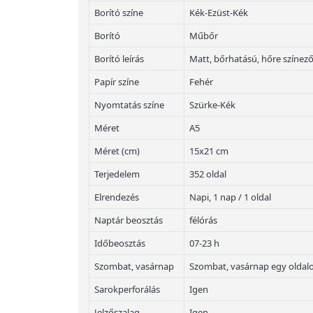
Borító színe
Kék-Ezüst-Kék
Borító
Műbőr
Borító leírás
Matt, bőrhatású, hőre színez
Papír színe
Fehér
Nyomtatás színe
Szürke-Kék
Méret
A5
Méret (cm)
15x21 cm
Terjedelem
352 oldal
Elrendezés
Napi, 1 nap / 1 oldal
Naptár beosztás
félórás
Időbeosztás
07-23 h
Szombat, vasárnap
Szombat, vasárnap egy oldal
Sarokperforálás
Igen
Jelzőszalag
Igen