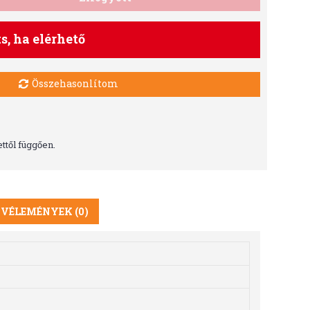
ts, ha elérhető
Összehasonlítom
ttől függően.
VÉLEMÉNYEK (0)