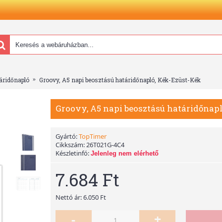
áridőnapló
Groovy, A5 napi beosztású határidőnapló, Kék-Ezüst-Kék
Groovy, A5 napi beosztású határidőnap
Gyártó:
TopTimer
Cikkszám:
26T021G-4C4
Készletinfó:
Jelenleg nem elérhető
7.684 Ft
Nettó ár: 6.050 Ft
-
+