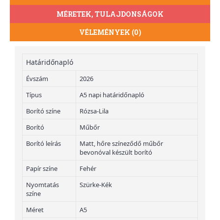
MÉRETEK, TULAJDONSÁGOK
VÉLEMÉNYEK (0)
Határidőnapló
Évszám
2026
Típus
A5 napi határidőnapló
Borító színe
Rózsa-Lila
Borító
Műbőr
Borító leírás
Matt, hőre színeződő műbőr
bevonóval készült borító
Papír színe
Fehér
Nyomtatás
Szürke-Kék
színe
Méret
A5