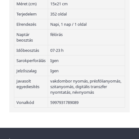
Méret (cm)
15x21 cm
Terjedelem
352 oldal
Elrendezés
Napi, 1 nap / 1 oldal
Naptár
félórás
beosztás
Időbeosztás
07-23 h
Sarokperforálás
Igen
Jelzőszalag
Igen
Javasolt
vakdombor nyomás, présfólianyomás,
egyediesítés
szitanyomás, digitális transzfer
nyomtatás, névnyomás
Vonalkód
5997931789089