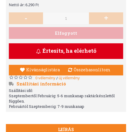
Nettó ár: 6.290 Ft
-
+
Elfogyott
Értesíts, ha elérhető
Kívánságlistára
Összehasonlítom
0 vélemény
új vélemény
/
Szállítási információ
Szállítási idő:
Szeptembertől Februárig: 5-6 munkanap raktárkészlettől
függően.
Februártól Szeptemberig: 7-9 munkanap
LEÍRÁS