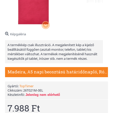
Képgaléria
A termékkép csak illusztráció. A megjelenített kép a kijelző
beállításától függően (asztali monitor, telefon, tablet) kis
mértékben változhat. A termékek megjelenítésénél használt
kiegészítők pl tablet, írószer stb. nem a termék részei.
Madeira, A5 napi beosztású határidőnapló, Rózsa-Lila
Gyártó:
TopTimer
Cikkszám:
26T021M-0EL
Készletinfó:
Jelenleg nem elérhető
7.988 Ft