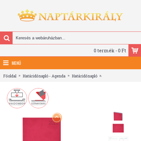
0 termék - 0 Ft
MENÜ
Főoldal
Határidőnapló - Agenda
Határidőnapló
A5 napi határidőnap