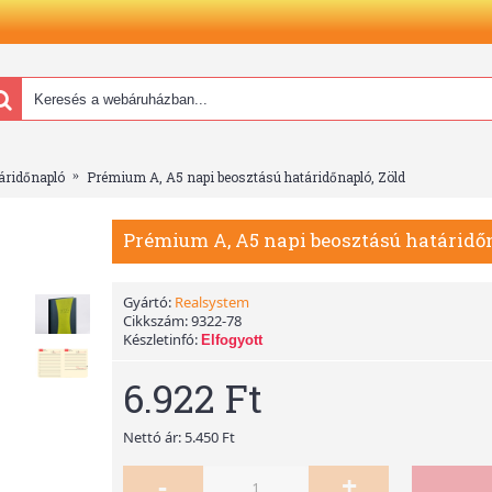
áridőnapló
Prémium A, A5 napi beosztású határidőnapló, Zöld
Prémium A, A5 napi beosztású határidőn
Gyártó:
Realsystem
Cikkszám:
9322-78
Készletinfó:
Elfogyott
6.922 Ft
Nettó ár: 5.450 Ft
-
+