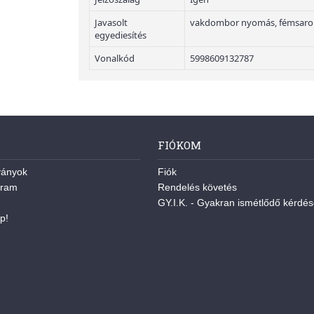
Javasolt
vakdombor nyomás, fémsarok
egyediesítés
Vonalkód
5998609132787
FIÓKOM
ványok
Fiók
gram
Rendelés követés
GY.I.K. - Gyakran ismétlődő kérdé
p!