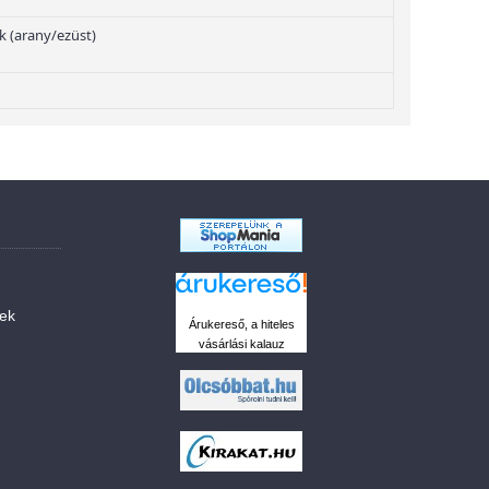
 (arany/ezüst)
sek
Árukereső, a hiteles
vásárlási kalauz