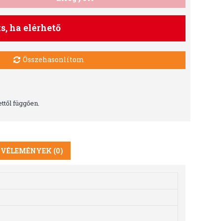
ts, ha elérhető
Összehasonlítom
ttől függően.
VÉLEMÉNYEK (0)