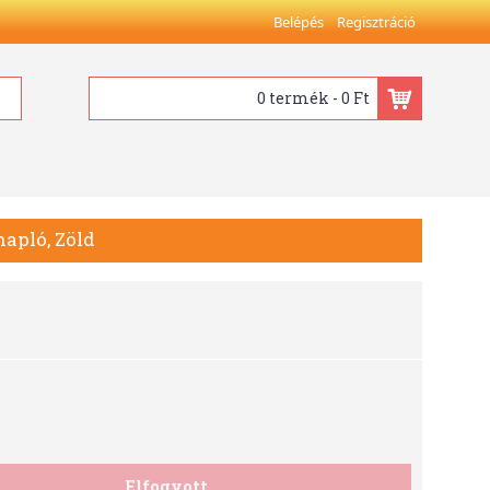
Belépés
Regisztráció
0 termék - 0 Ft
apló, Zöld
Elfogyott