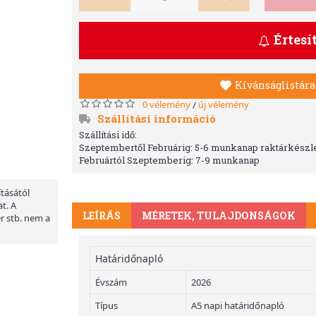
Értesí
Kívánságlistára
0 vélemény
új vélemény
/
Szállítási információ
Szállítási idő:
Szeptembertől Februárig: 5-6 munkanap raktárkészle
Februártól Szeptemberig: 7-9 munkanap
ításától
t. A
LEÍRÁS
MÉRETEK, TULAJDONSÁGOK
er stb. nem a
Határidőnapló
Évszám
2026
Típus
A5 napi határidőnapló