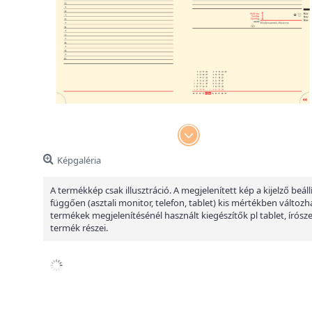
Képgaléria
A termékkép csak illusztráció. A megjelenített kép a kijelző beáll
függően (asztali monitor, telefon, tablet) kis mértékben változha
termékek megjelenítésénél használt kiegészítők pl tablet, írósz
termék részei.