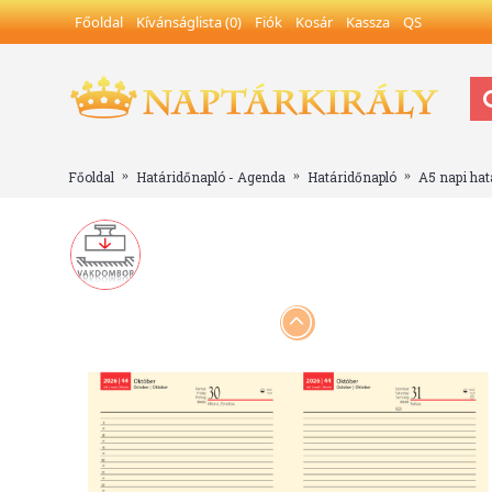
Főoldal
Kívánságlista (
0
)
Fiók
Kosár
Kassza
QS
Főoldal
Határidőnapló - Agenda
Határidőnapló
A5 napi hat