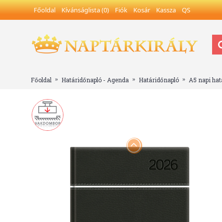
Főoldal
Kívánságlista (
0
)
Fiók
Kosár
Kassza
QS
Főoldal
Határidőnapló - Agenda
Határidőnapló
A5 napi hat