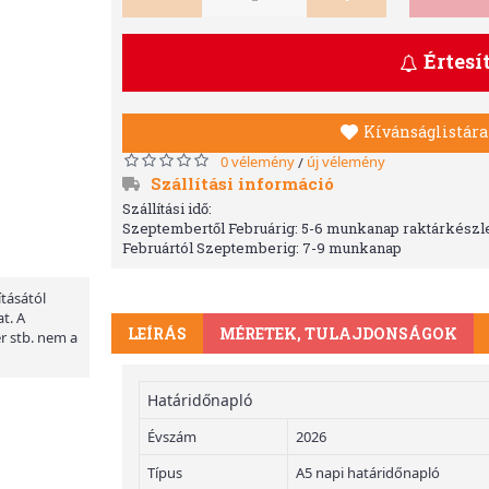
Értesí
Kívánságlistára
0 vélemény
új vélemény
/
Szállítási információ
Szállítási idő:
Szeptembertől Februárig: 5-6 munkanap raktárkészle
Februártól Szeptemberig: 7-9 munkanap
ításától
t. A
LEÍRÁS
MÉRETEK, TULAJDONSÁGOK
er stb. nem a
Határidőnapló
Évszám
2026
Típus
A5 napi határidőnapló