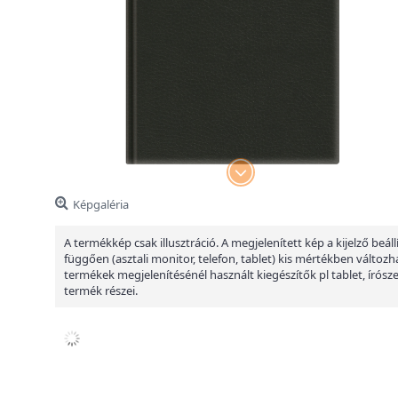
Képgaléria
A termékkép csak illusztráció. A megjelenített kép a kijelző beáll
függően (asztali monitor, telefon, tablet) kis mértékben változha
termékek megjelenítésénél használt kiegészítők pl tablet, írósz
termék részei.