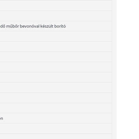
ődő műbőr bevonóval készült borító
on