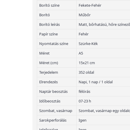
Borító színe
Fekete-Fehér
Borító
Műbőr
Borító leírás
Matt, bőrhatású, hőre színez
Papír színe
Fehér
Nyomtatás színe
Szürke-Kék
Méret
A5
Méret (cm)
15x21 cm
Terjedelem
352 oldal
Elrendezés
Napi, 1 nap / 1 oldal
Naptár beosztás
félórás
Időbeosztás
07-23 h
Szombat, vasárnap
Szombat, vasárnap egy oldal
Sarokperforálás
Igen
Jelzőszalag
Igen