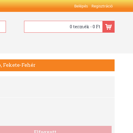
Belépés
Regisztráció
0 termék - 0 Ft
, Fekete-Fehér
Elfogyott