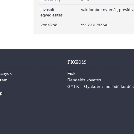
Javasolt
vakdombor nyomás, présfólia
egyediesítés
Vonalkód
5997931782240
FIÓKOM
ványok
Fiók
gram
Rendelés követés
GY.I.K. - Gyakran ismétlődő kérdé
p!