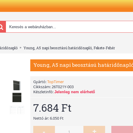
áridőnapló
Young, A5 napi beosztású határidőnapló, Fekete-Fehér
Young, A5 napi beosztású határidőnapló
Gyártó:
TopTimer
Cikkszám:
26T021Y-003
Készletinfó:
Jelenleg nem elérhető
7.684 Ft
Nettó ár: 6.050 Ft
-
+