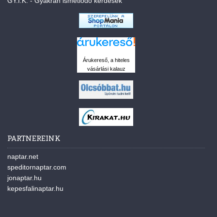
GY.I.K. - Gyakran ismétlődő kérdések
Árukereső, a hiteles
vásárlási kalauz
PARTNEREINK
naptar.net
speditornaptar.com
jonaptar.hu
kepesfalinaptar.hu