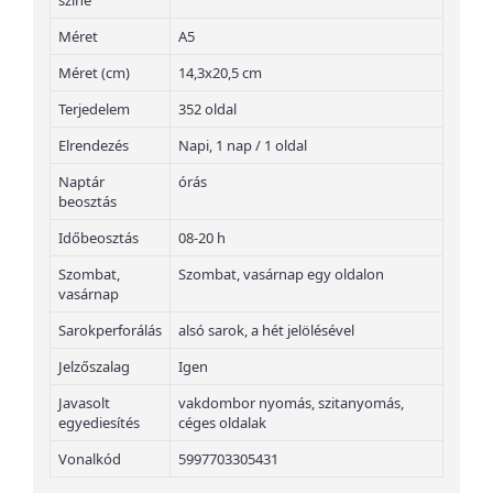
színe
Méret
A5
Méret (cm)
14,3x20,5 cm
Terjedelem
352 oldal
Elrendezés
Napi, 1 nap / 1 oldal
Naptár
órás
beosztás
Időbeosztás
08-20 h
Szombat,
Szombat, vasárnap egy oldalon
vasárnap
Sarokperforálás
alsó sarok, a hét jelölésével
Jelzőszalag
Igen
Javasolt
vakdombor nyomás, szitanyomás,
egyediesítés
céges oldalak
Vonalkód
5997703305431