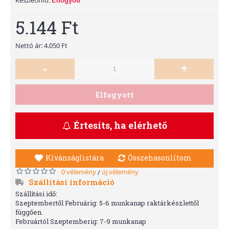
Elfogyott
5.144 Ft
Nettó ár: 4.050 Ft
-
+
Elfogyott
Értesíts, ha elérhető
Kívánságlistára
Összehasonlítom
0 vélemény
új vélemény
/
Szállítási információ
Szállítási idő:
Szeptembertől Februárig: 5-6 munkanap raktárkészlettől
függően.
Februártól Szeptemberig: 7-9 munkanap