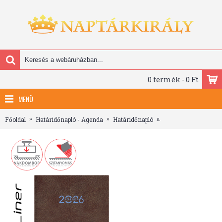
0 termék - 0 Ft
MENÜ
Főoldal
Határidőnapló - Agenda
Határidőnapló
Animal, A5 napi beo