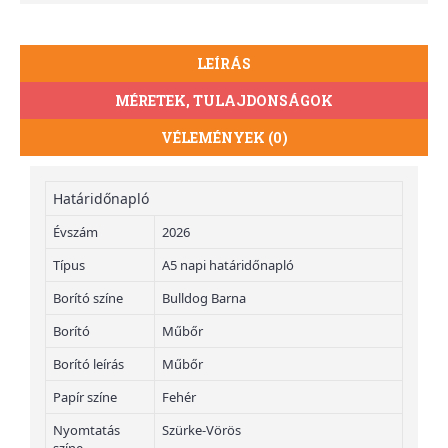
LEÍRÁS
MÉRETEK, TULAJDONSÁGOK
VÉLEMÉNYEK (0)
Határidőnapló
Évszám
2026
Típus
A5 napi határidőnapló
Borító színe
Bulldog Barna
Borító
Műbőr
Borító leírás
Műbőr
Papír színe
Fehér
Nyomtatás
Szürke-Vörös