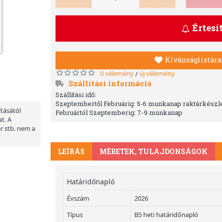
Értesí
Kívánságlistára
0 vélemény
új vélemény
/
Szállítási információ
Szállítási idő:
Szeptembertől Februárig: 5-6 munkanap raktárkészle
ításától
Februártól Szeptemberig: 7-9 munkanap
t. A
er stb. nem a
LEÍRÁS
MÉRETEK, TULAJDONSÁGOK
Határidőnapló
Évszám
2026
Típus
B5 heti határidőnapló