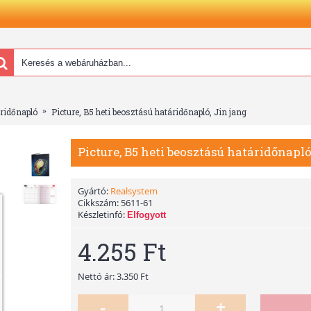
áridőnapló
Picture, B5 heti beosztású határidőnapló, Jin jang
Picture, B5 heti beosztású határidőnapló
Gyártó:
Realsystem
Cikkszám:
5611-61
Készletinfó:
Elfogyott
4.255 Ft
Nettó ár: 3.350 Ft
-
+