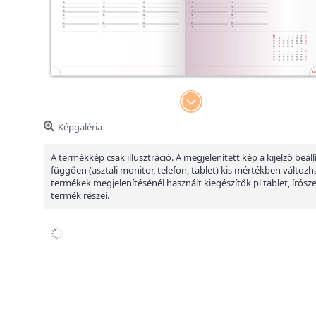
Képgaléria
A termékkép csak illusztráció. A megjelenített kép a kijelző beáll
függően (asztali monitor, telefon, tablet) kis mértékben változha
termékek megjelenítésénél használt kiegészítők pl tablet, írósz
termék részei.