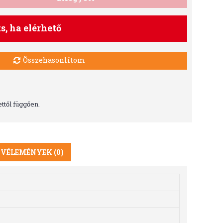
ts, ha elérhető
Összehasonlítom
ttől függően.
VÉLEMÉNYEK (0)