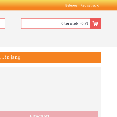
Belépés
Regisztráció
0 termék - 0 Ft
, Jin jang
Elfogyott