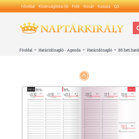
Főoldal
Kívánságlista (
0
)
Fiók
Kosár
Kassza
QS
Főoldal
Határidőnapló - Agenda
Határidőnapló
B5 heti hat