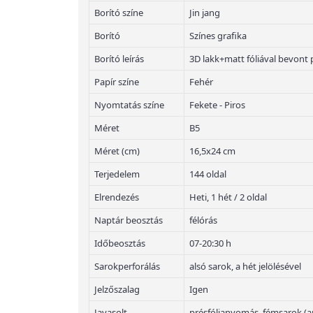
Borító színe
Jin jang
Borító
Színes grafika
Borító leírás
3D lakk+matt fóliával bevont 
Papír színe
Fehér
Nyomtatás színe
Fekete - Piros
Méret
B5
Méret (cm)
16,5x24 cm
Terjedelem
144 oldal
Elrendezés
Heti, 1 hét / 2 oldal
Naptár beosztás
félórás
Időbeosztás
07-20:30 h
Sarokperforálás
alsó sarok, a hét jelölésével
Jelzőszalag
Igen
Javasolt
présfólianyomás, fémsarok (a