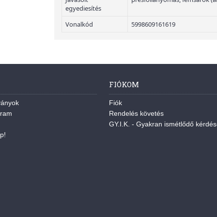
egyediesítés
Vonalkód
5998609161619
FIÓKOM
ványok
Fiók
gram
Rendelés követés
GY.I.K. - Gyakran ismétlődő kérdé
p!