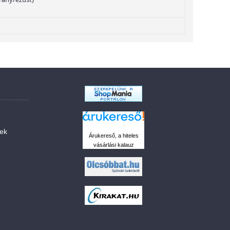
sek
Árukereső, a hiteles
vásárlási kalauz