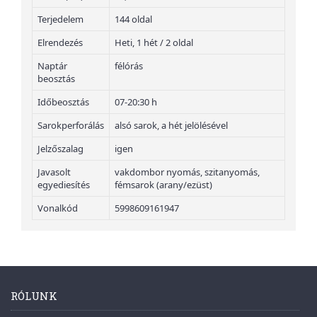
Terjedelem
144 oldal
Elrendezés
Heti, 1 hét / 2 oldal
Naptár
félórás
beosztás
Időbeosztás
07-20:30 h
Sarokperforálás
alsó sarok, a hét jelölésével
Jelzőszalag
igen
Javasolt
vakdombor nyomás, szitanyomás,
egyediesítés
fémsarok (arany/ezüst)
Vonalkód
5998609161947
RÓLUNK