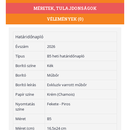
MÉRETEK, TULAJDONSÁGOK
VÉLEMÉNYEK (0)
Határidőnapló
Évszám
2026
Típus
B5 heti határidőnapló
Borító színe
Kék
Borító
Műbőr
Borító leírás
Exkluzív varrott műbőr
Papír színe
Krém (Chamois)
Nyomtatás
Fekete - Piros
színe
Méret
B5
Méret (cm)
16,5x24 cm