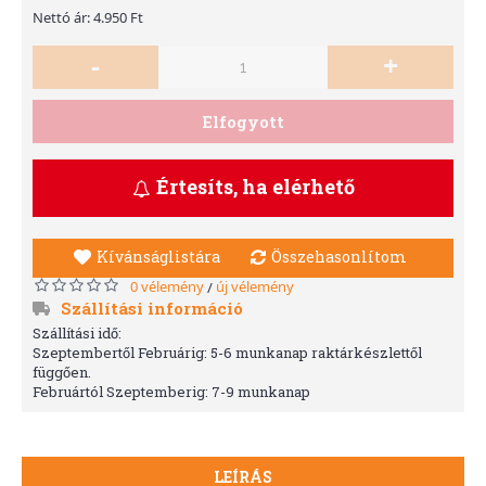
Nettó ár: 4.950 Ft
-
+
Elfogyott
Értesíts, ha elérhető
Kívánságlistára
Összehasonlítom
0 vélemény
új vélemény
/
Szállítási információ
Szállítási idő:
Szeptembertől Februárig: 5-6 munkanap raktárkészlettől
függően.
Februártól Szeptemberig: 7-9 munkanap
LEÍRÁS