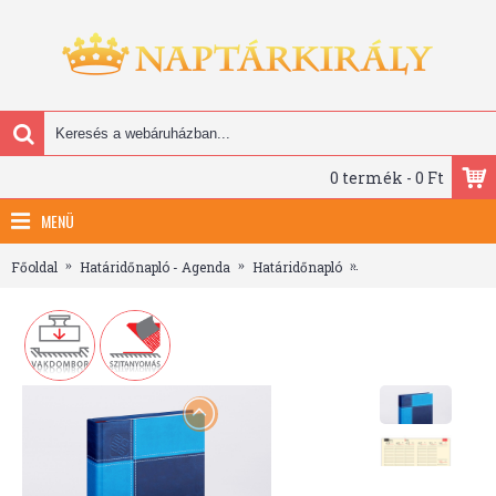
0 termék - 0 Ft
MENÜ
Főoldal
Határidőnapló - Agenda
Határidőnapló
B5 heti határidőnapl