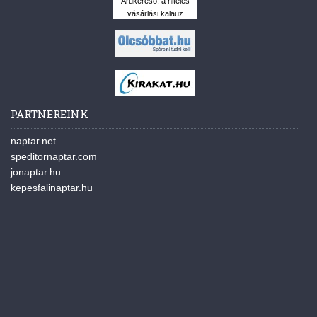
Árukereső, a hiteles
vásárlási kalauz
PARTNEREINK
naptar.net
speditornaptar.com
jonaptar.hu
kepesfalinaptar.hu