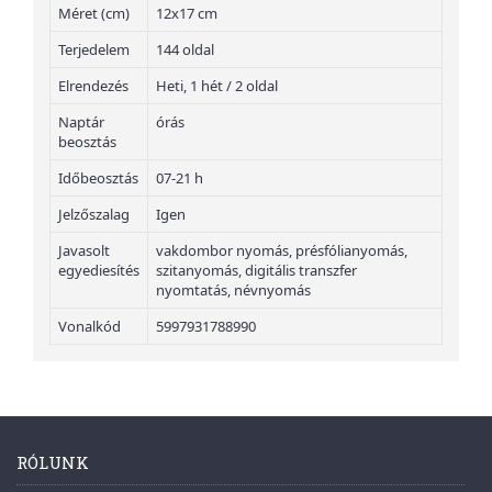
Méret (cm)
12x17 cm
Terjedelem
144 oldal
Elrendezés
Heti, 1 hét / 2 oldal
Naptár
órás
beosztás
Időbeosztás
07-21 h
Jelzőszalag
Igen
Javasolt
vakdombor nyomás, présfólianyomás,
egyediesítés
szitanyomás, digitális transzfer
nyomtatás, névnyomás
Vonalkód
5997931788990
RÓLUNK