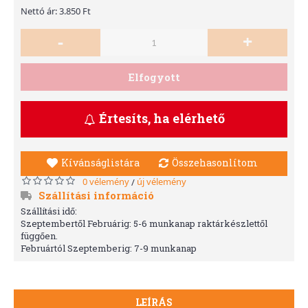
Nettó ár: 3.850 Ft
-
+
Elfogyott
Értesíts, ha elérhető
Kívánságlistára
Összehasonlítom
0 vélemény
új vélemény
/
Szállítási információ
Szállítási idő:
Szeptembertől Februárig: 5-6 munkanap raktárkészlettől
függően.
Februártól Szeptemberig: 7-9 munkanap
LEÍRÁS