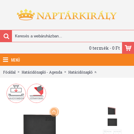
0 termék - 0 Ft
MENÜ
Főoldal
Határidőnapló - Agenda
Határidőnapló
B6 heti határidőnapl