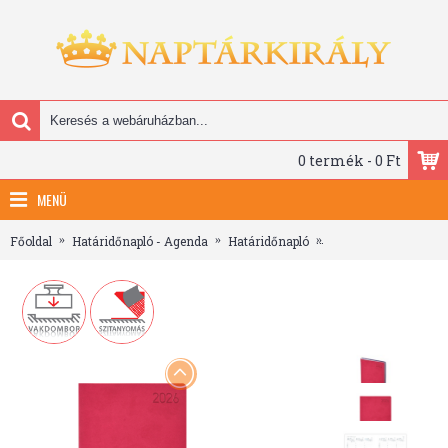
0 termék - 0 Ft
MENÜ
Főoldal
Határidőnapló - Agenda
Határidőnapló
B6 heti határidőnapl