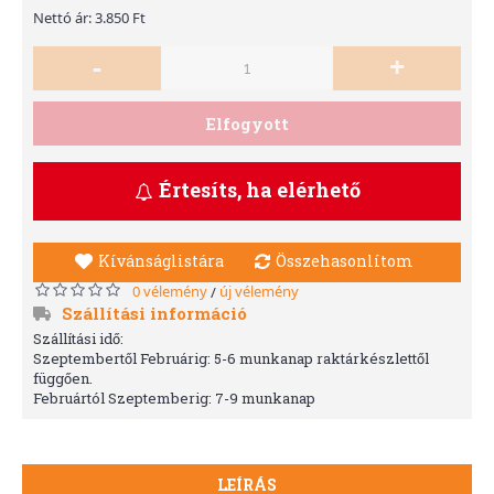
Nettó ár: 3.850 Ft
-
+
Elfogyott
Értesíts, ha elérhető
Kívánságlistára
Összehasonlítom
0 vélemény
új vélemény
/
Szállítási információ
Szállítási idő:
Szeptembertől Februárig: 5-6 munkanap raktárkészlettől
függően.
Februártól Szeptemberig: 7-9 munkanap
LEÍRÁS