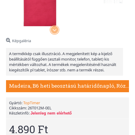
Képgaléria
A termékkép csak illusztráció. A megjelenített kép a kijelző
beállításától függően (asztali monitor, telefon, tablet) kis
mértékben változhat. A termékek megjelenítésénél használt
kiegészítők pl tablet, írószer stb. nem a termék részei.
Madeira, B6 heti beosztású határidőnapló, Rózsa-Lila
Gyártó:
TopTimer
Cikkszám:
26T012M-0EL
Készletinfó:
Jelenleg nem elérhető
4.890 Ft