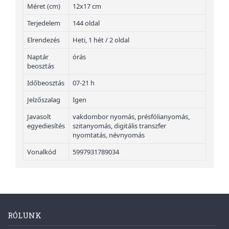
Méret (cm)
12x17 cm
Terjedelem
144 oldal
Elrendezés
Heti, 1 hét / 2 oldal
Naptár
órás
beosztás
Időbeosztás
07-21 h
Jelzőszalag
Igen
Javasolt
vakdombor nyomás, présfólianyomás,
egyediesítés
szitanyomás, digitális transzfer
nyomtatás, névnyomás
Vonalkód
5997931789034
RÓLUNK